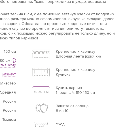
ого помещения. Ткань неприхотлива в уходе, возможна
рная тесьма 6 см, с ее помощью затянув узелки от кордовых
Увеличить
ужного размера можно сформировать округлые складки, далее
 на карниз. Обязательно проверьте кордовые нити – они
Длина потолочного карниза
ивном случае во время стягивания они могут вылететь.
ов, с их помощью можно регулировать не только длину, но и
Длина карниза – это базовая цифра, от которой
всех типов карнизов.
необходимо отталкиваться при расчётах.
150 см
Крепление к карнизу
Шторная лента (крючки)
Если нет карниза
80 см
ть высоту
Измерьте ширину оконного проема +20 см =
Крепление к карнизу
ваша ширина.
Блэкаут
Кулиска
олиэстер
Купить карниз
Средняя
1 -рядный, 150-150 см
150-150 СМ
Россия
Защита от солнца
Россия
8 из 10
Томдом
Уход