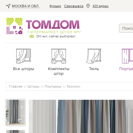
МОСКВА И ОБЛ.
Курьер
Cамовывоз
431 адрес
ГИПЕРМАРКЕТ ШТОР №1*
130
чел. сейчас выбирают
Все шторы
Комплекты
Тюль
Порть
штор
Главная
Шторы
Портьеры
Теолинс