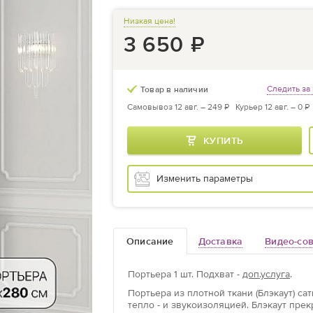
Низкая цена!
3 650
₽
Следить за
Товар в наличии
Самовывоз 12 авг. –
249 ₽
Курьер 12 авг. –
0 ₽
КУПИТЬ
Изменить параметры
Описание
Доставка
Видео-со
Портьера
1 шт.
Подхват -
доп.услуга
.
Портьера из плотной ткани (Блэкаут) с
тепло - и звукоизоляцией. Блэкаут пре