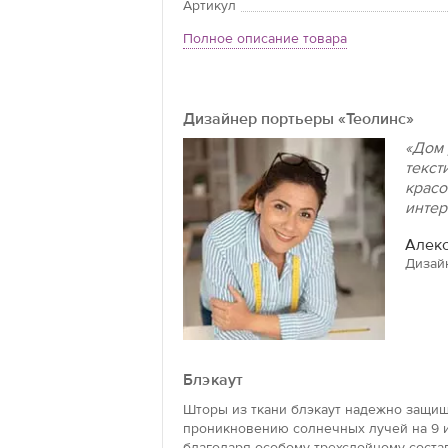
Артикул
Полное описание товара
Дизайнер портьеры «Теолинс»
«Дом 
текст
красо
интер
Алекс
Дизай
Блэкаут
Шторы из ткани блэкаут надежно защищ
проникновению солнечных лучей на 9 и
благодаря особому трехслойному состав