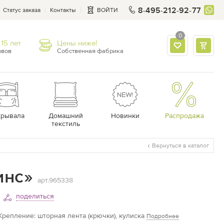
8-495-212-92-77
Статус заказа
Контакты
ВОЙТИ
0
15 лет
Цены ниже!
ывов
Собственная фабрика
крывала
Домашний
Новинки
Распродажа
текстиль
Вернуться в каталог
инс»
арт.965338
поделиться
репление: шторная лента (крючки), кулиска
Подробнее