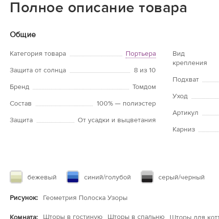
Полное описание товара
Общие
Категория товара
Портьера
Вид
крепления
Защита от солнца
8 из 10
Подхват
Бренд
Томдом
Уход
Состав
100% — полиэстер
Артикул
Защита
От усадки и выцветания
Карниз
бежевый
синий/голубой
серый/черный
Рисунок:
Геометрия Полоска Узоры
Шторы в гостиную
Шторы в спальню
Комната:
Шторы для кот