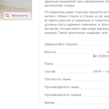
удачным решением при оформлении люб
деликатная стирка.
По верхнему краю портьер пришита што
Увеличить
нитей с обеих сторон и стянув их до н
вставить крючки в кармашки и повесить
должны быть надежно завязаны, в прот
Шторная тесьма имеет два ряда кармашк
ширину. Такое крепление подходит для 
Ширина (без сборки)
Высота
2
Измени
Ткань
Состав
100% — п
Плотность ткани
Производитель ткани
Производитель товара
Бренд