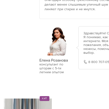
делают менее слышимым уличный шум и
линяют при стирке и не мнутся.
Здравствуйте! 
Я понимаю, как
интернете. Моя
пожелания, объ
нюансы, помочь
выбор.
Елена Розанова
8 800 707-05
консультант по
шторам с 5-ти
летним опытом
ХИТ