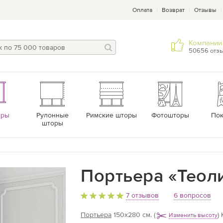
Оплата
Возврат
Отзывы
Компании 
50656 отз
еры
Рулонные
Римские шторы
Фотошторы
По
шторы
Портьера «Теол
7 отзывов
6 вопросов
Портьера
150х280 см.
(
)
К
Изменить высоту