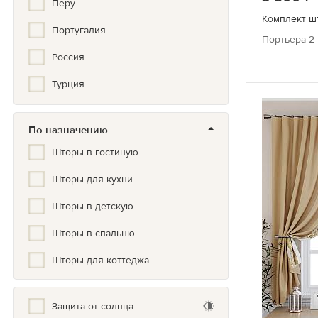
Перу
Греческий
Комплект ш
Португалия
Портьера 2 
Дамаск
Россия
Дерево
Турция
Детский
Туркмения
Жаккард
По назначению
Франция
Животные
Шторы в гостиную
Шотландия
Зигзаг
Шторы для кухни
Япония
Золото, Серебро, Бронза
Шторы в детскую
Иллюстрация
Шторы в спальню
Кантри
Шторы для коттеджа
Китайский
Защита от солнца
Классический