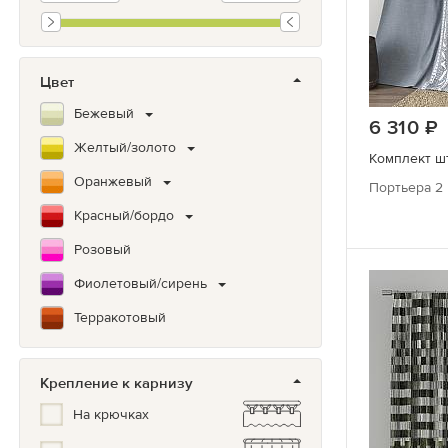
Цвет
Бежевый
6 310
Желтый/золото
Комплект шт
Оранжевый
Портьера 2 
Красный/бордо
Розовый
Фиолетовый/сирень
Терракотовый
Коричневый
Крепление к карнизу
Зеленый
На крючках
Бирюзовый