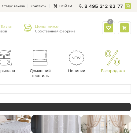
8-495-212-92-77
Статус заказа
Контакты
ВОЙТИ
0
15 лет
Цены ниже!
ывов
Собственная фабрика
крывала
Домашний
Новинки
Распродажа
текстиль