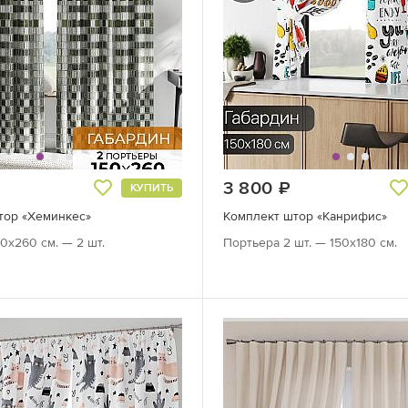
уб.
3 800
руб.
КУПИТЬ
тор «Хеминкес»
Комплект штор «Канрифис»
0х260 см. — 2 шт.
Портьера 2 шт. — 150х180 см.