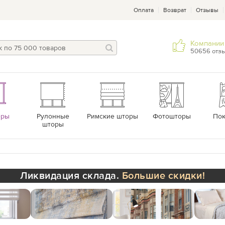
Оплата
Возврат
Отзывы
Компании 
50656 отз
еры
Рулонные
Римские шторы
Фотошторы
По
шторы
Ликвидация склада.
Большие скидки!