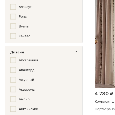
Блэкаут
Репс
Вуаль
Канвас
Дизайн
Абстракция
Авангард
Ажурный
Акварель
4 780
Ампир
Комплект шт
Английский
Портьера 15