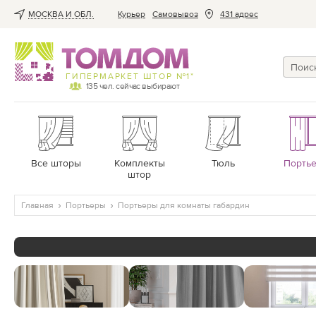
МОСКВА И ОБЛ.
Курьер
Cамовывоз
431 адрес
ГИПЕРМАРКЕТ ШТОР №1*
135
чел. сейчас выбирают
Все шторы
Комплекты
Тюль
Порть
штор
Главная
Портьеры
Портьеры для комнаты габардин