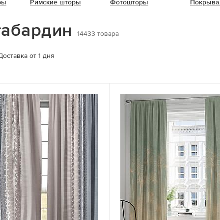
ры
Римские шторы
Фотошторы
Покрыва
габардин
14433
товара
Доставка от 1 дня