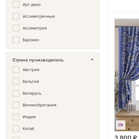
Арт деко
Ассиметричные
Ассиметрия
Барокко
Бохо
Страна производитель
Вензеля
Австрия
Вертикальная полоска
Бельгия
Геометрия
Беларусь
Город
Великобритания
Горох
Индия
Градиент
Китай
Гранж
3 800