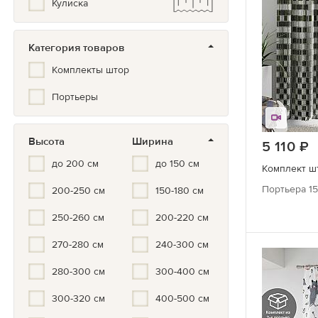
Кулиска
Синий/Голубой
Белый
Категория товаров
Серый/черный
Комплекты штор
Мультиколор
Портьеры
Черно-белый
Серый
Высота
Ширина
5 110
р
Золотой
до 200 см
до 150 см
Комплект ш
Серебристый
Портьера 15
200-250 см
150-180 см
Бронза
250-260 см
200-220 см
270-280 см
240-300 см
280-300 см
300-400 см
300-320 см
400-500 см