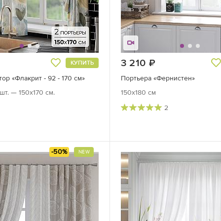
руб.
3 210
руб.
КУПИТЬ
ор «Флакрит - 92 - 170 см»
Портьера «Фернистен»
шт. — 150х170 см.
150x180 см
2
-50%
NEW