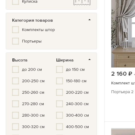
Кулиска
Синий/Голубой
Белый
Категория товаров
Серый/черный
Комплекты штор
Мультиколор
Портьеры
Черно-белый
Серый
Высота
Ширина
Золотой
до 200 см
до 150 см
2 160
Серебристый
200-250 см
150-180 см
Комплект шт
Бронза
Портьера 2 
250-260 см
200-220 см
270-280 см
240-300 см
280-300 см
300-400 см
300-320 см
400-500 см