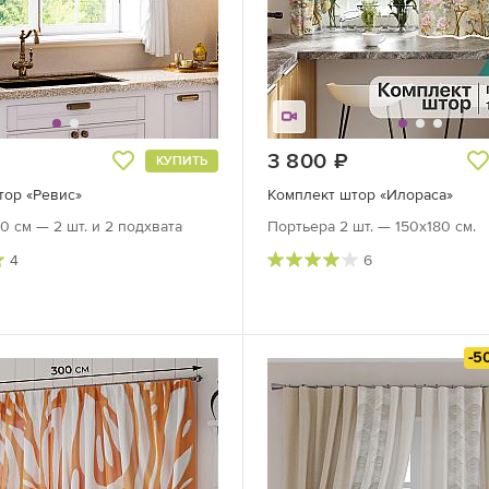
руб.
3 800
руб.
КУПИТЬ
тор «Ревис»
Комплект штор «Илораса»
0 см — 2 шт. и 2 подхвата
Портьера 2 шт. — 150х180 см.
4
6
-5