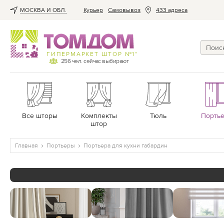
МОСКВА И ОБЛ.
Курьер
Cамовывоз
433 адреса
ГИПЕРМАРКЕТ ШТОР №1*
256
чел. сейчас выбирают
Все шторы
Комплекты
Тюль
Порть
штор
Главная
Портьеры
Портьера для кухни габардин