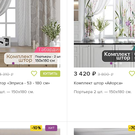
руб.
3 420
руб.
КУПИТЬ
4 310
3 800
руб.
руб.
ор «Элриса - 53 - 180 см»
Комплект штор «Айорса»
шт. — 150х180 см.
Портьера 2 шт. — 150х180 см.
-10%
-7
ХИТ