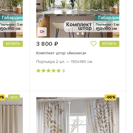
3 800
руб.
КУПИТЬ
КУПИТЬ
Комплект штор «Акониса»
Портьера 2 шт. — 150х180 см.
3
0%
-66%
NEW