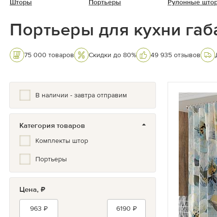
Шторы
Портьеры
Рулонные што
Портьеры для кухни га
75 000 товаров
Скидки до 80%
49 935 отзывов
В наличии - завтра отправим
Категория товаров
Комплекты штор
Портьеры
Цена, ₽