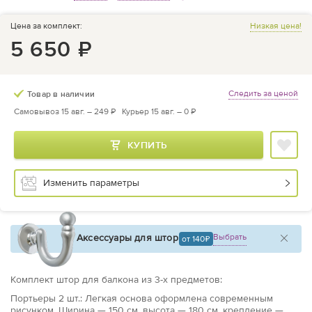
Цена за комплект:
Низкая цена!
5 650
₽
Следить за ценой
Товар в наличии
Самовывоз 15 авг. –
249 ₽
Курьер 15 авг. –
0 ₽
КУПИТЬ
Изменить параметры
Аксессуары для штор
Выбрать
от 140
Комплект штор для балкона из
3
-х предметов
:
Портьеры
2 шт.: Легкая основа оформлена современным
рисунком. Ширина — 150 см, высота — 180 см, крепление —