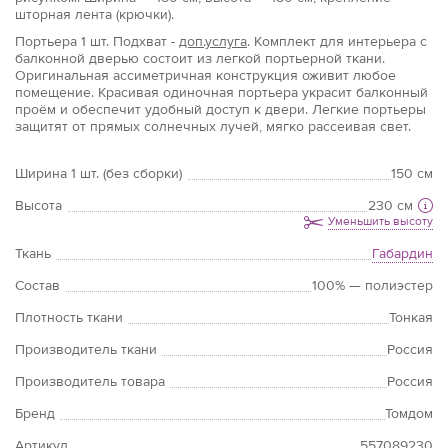
шторная лента (крючки).
Портьера
1 шт.
Подхват -
доп.услуга
. Комплект для интерьера с
балконной дверью состоит из легкой портьерной ткани.
Оригинальная ассиметричная конструкция оживит любое
помещение. Красивая одиночная портьера украсит балконный
проём и обеспечит удобный доступ к двери. Легкие портьеры
защитят от прямых солнечных лучей, мягко рассеивая свет.
Ширина 1 шт. (без сборки)
150 см
Высота
230 см
Уменьшить высоту
Ткань
Габардин
Состав
100% — полиэстер
Плотность ткани
Тонкая
Производитель ткани
Россия
Производитель товара
Россия
Бренд
Томдом
Артикул
557089230