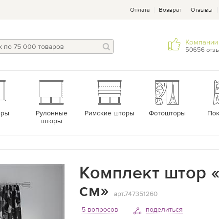
Оплата
Возврат
Отзывы
Компании 
50656 отз
еры
Рулонные
Римские шторы
Фотошторы
По
шторы
Комплект штор «
см»
арт.747351260
5 вопросов
поделиться