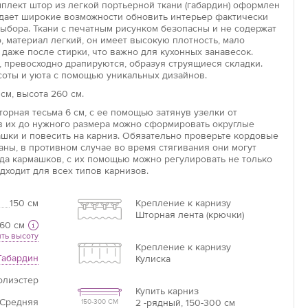
мплект штор из легкой портьерной ткани (габардин) оформлен
дает широкие возможности обновить интерьер фактически
выбора. Ткани с печатным рисунком безопасны и не содержат
о, материал легкий, он имеет высокую плотность, мало
Увеличить
 даже после стирки, что важно для кухонных занавесок.
, превосходно драпируются, образуя струящиеся складки.
оты и уюта с помощью уникальных дизайнов.
Длина потолочного карниза
см, высота 260 см.
Длина карниза – это базовая цифра, от которой
орная тесьма 6 см, с ее помощью затянув узелки от
необходимо отталкиваться при расчётах.
ув их до нужного размера можно сформировать округлые
ашки и повесить на карниз. Обязательно проверьте кордовые
аны, в противном случае во время стягивания они могут
яда кармашков, с их помощью можно регулировать не только
Если нет карниза
дходит для всех типов карнизов.
Измерьте ширину оконного проема +20 см =
ваша ширина.
150 см
Крепление к карнизу
Шторная лента (крючки)
60 см
ть высоту
Крепление к карнизу
Габардин
Кулиска
олиэстер
Купить карниз
Средняя
2 -рядный, 150-300 см
150-300 СМ