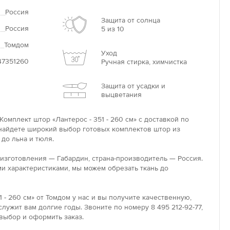
Россия
Защита от солнца
Россия
5 из 10
Томдом
Уход
47351260
Ручная стирка, химчистка
Защита от усадки и
выцветания
омплект штор «Лантерос - 351 - 260 см» с доставкой по
 найдете широкий выбор готовых комплектов штор из
 до льна и тюля.
 изготовления — Габардин, страна-производитель — Россия.
и характеристиками, мы можем обрезать ткань до
 - 260 см» от Томдом у нас и вы получите качественную,
лужит вам долгие годы. Звоните по номеру 8 495 212-92-77,
выбор и оформить заказ.