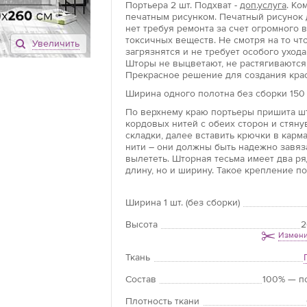
Портьера
2 шт.
Подхват -
доп.услуга
. Ко
печатным рисунком. Печатный рисунок 
нет требуя ремонта за счет огромного 
токсичных веществ. Не смотря на то чт
Увеличить
загрязнятся и не требует особого ухода
Шторы не выцветают, не растягиваются
Прекрасное решение для создания крас
Ширина одного полотна без сборки 150 
По верхнему краю портьеры пришита шт
кордовых нитей с обеих сторон и стян
складки, далее вставить крючки в карм
нити – они должны быть надежно завяз
вылететь. Шторная тесьма имеет два р
длину, но и ширину. Такое крепление по
Ширина 1 шт. (без сборки)
Высота
2
Измени
Ткань
Состав
100% — п
Плотность ткани