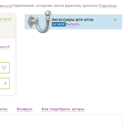
)
Крепление: шторная лента (крючки), кулиска
 высоту
Подробнее
я цена!
Аксессуары для штор
Выбрать
от 140
 ценой
веты
Возврат
Как подобрать шторы