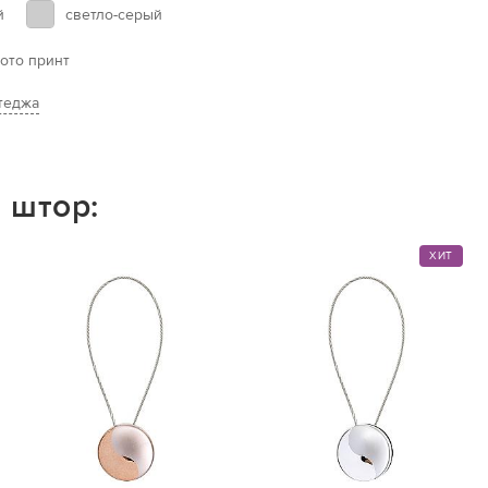
й
светло-серый
ото принт
теджа
 штор:
ХИТ