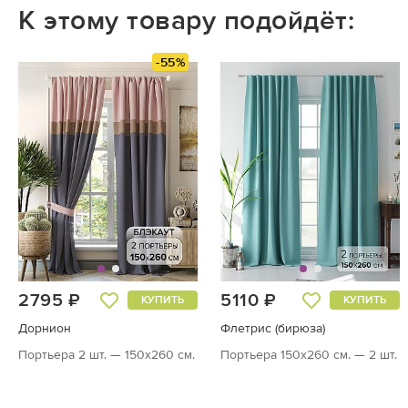
К этому товару подойдёт:
-55%
2795 ₽
5110 ₽
КУПИТЬ
КУПИТЬ
Дорнион
Флетрис (бирюза)
Портьера 2 шт. — 150х260 см.
Портьера 150х260 см. — 2 шт.