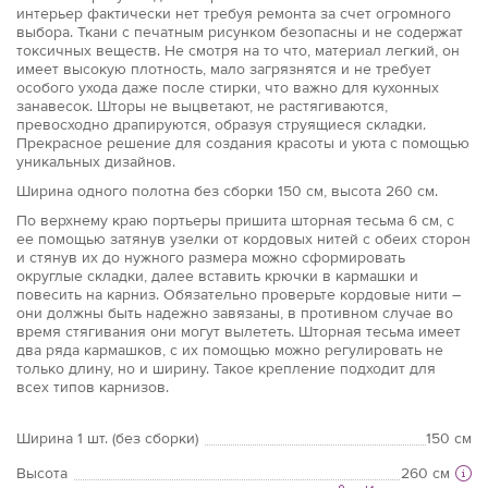
интерьер фактически нет требуя ремонта за счет огромного
выбора. Ткани с печатным рисунком безопасны и не содержат
токсичных веществ. Не смотря на то что, материал легкий, он
имеет высокую плотность, мало загрязнятся и не требует
особого ухода даже после стирки, что важно для кухонных
занавесок. Шторы не выцветают, не растягиваются,
превосходно драпируются, образуя струящиеся складки.
Прекрасное решение для создания красоты и уюта с помощью
уникальных дизайнов.
Ширина одного полотна без сборки 150 см, высота 260 см.
По верхнему краю портьеры пришита шторная тесьма 6 см, с
ее помощью затянув узелки от кордовых нитей с обеих сторон
и стянув их до нужного размера можно сформировать
округлые складки, далее вставить крючки в кармашки и
повесить на карниз. Обязательно проверьте кордовые нити –
они должны быть надежно завязаны, в противном случае во
время стягивания они могут вылететь. Шторная тесьма имеет
два ряда кармашков, с их помощью можно регулировать не
только длину, но и ширину. Такое крепление подходит для
всех типов карнизов.
Ширина 1 шт. (без сборки)
150 см
Высота
260 см