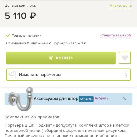
Цена за комплект:
Низкая цена!
5 110
₽
Следить за ценой
Товар в наличии
Самовывоз 15 авг. –
249 ₽
Курьер 15 авг. –
0 ₽
КУПИТЬ
Изменить параметры
Аксессуары для штор
Выбрать
от 140
Комплект из
2
-х предметов
:
Портьера
2 шт.
Подхват -
доп.услуга
. Комплект штор из легкой
портьерной ткани (габардин) оформлен печатным рисунком.
Печатный рисунок дает широкие возможности обновить