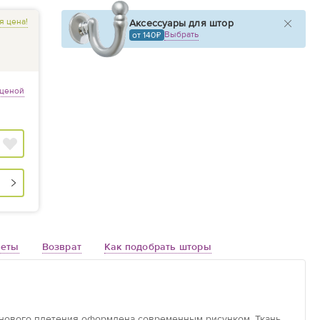
я цена!
Аксессуары для штор
Выбрать
от 140
 ценой
веты
Возврат
Как подобрать шторы
тинового плетения оформлена современным рисунком. Ткань