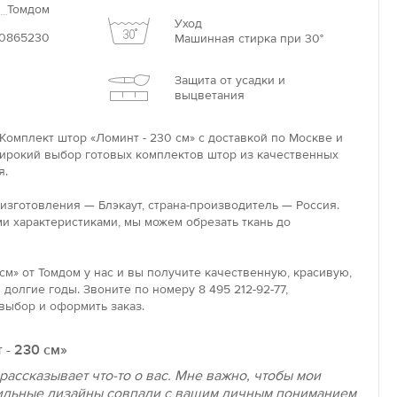
Томдом
Уход
0865230
Машинная стирка при 30°
Защита от усадки и
выцветания
Комплект штор «Ломинт - 230 см» с доставкой по Москве и
широкий выбор готовых комплектов штор из качественных
я.
 изготовления — Блэкаут, страна-производитель — Россия.
и характеристиками, мы можем обрезать ткань до
см» от Томдом у нас и вы получите качественную, красивую,
долгие годы. Звоните по номеру 8 495 212-92-77,
выбор и оформить заказ.
 - 230 см»
рассказывает что-то о вас. Мне важно, чтобы мои
ильные дизайны совпали с вашим личным пониманием