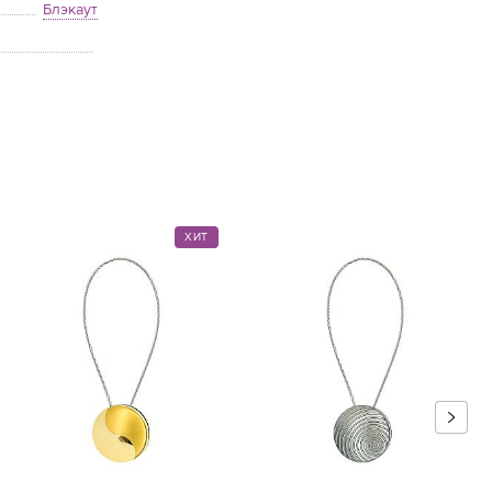
Блэкаут
ХИТ