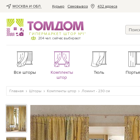
МОСКВА И ОБЛ.
Курьер
Cамовывоз
432 адреса
ГИПЕРМАРКЕТ ШТОР №1*
204
чел. сейчас выбирают
Все шторы
Комплекты
Тюль
Порть
штор
Главная
Шторы
Комплекты штор
Ломинт - 230 см