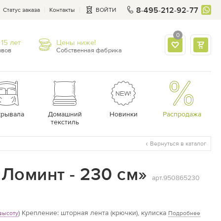
8-495-212-92-77
Статус заказа
Контакты
ВОЙТИ
0
15 лет
Цены ниже!
ывов
Собственная фабрика
крывала
Домашний
Новинки
Распродажа
текстиль
Вернуться в каталог
Ломинт - 230 см»
арт.950865230
)
Крепление: шторная лента (крючки), кулиска
высоту
Подробнее