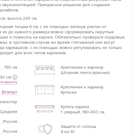
и звукоизоляцией. Прекрасное решение для создания
дизайнов.
см, высота 230 см.
Увеличить
орная тесьма 6 см, с ее помощью затянув узелки от
Длина потолочного карниза
ув их до нужного размера можно сформировать округлые
ашки и повесить на карниз. Обязательно проверьте кордовые
Длина карниза – это базовая цифра, от которой
аны, в противном случае во время стягивания они могут
необходимо отталкиваться при расчётах.
яда кармашков, с их помощью можно регулировать не только
дходит для всех типов карнизов.
Если нет карниза
150 см
Крепление к карнизу
Шторная лента (крючки)
Измерьте ширину оконного проема +20 см =
30 см
ваша ширина.
ть высоту
Крепление к карнизу
Блэкаут
Кулиска
олиэстер
Купить карниз
Средняя
1 -рядный, 160-300 см
160-300 СМ
Россия
Защита от солнца
Россия
9 из 10