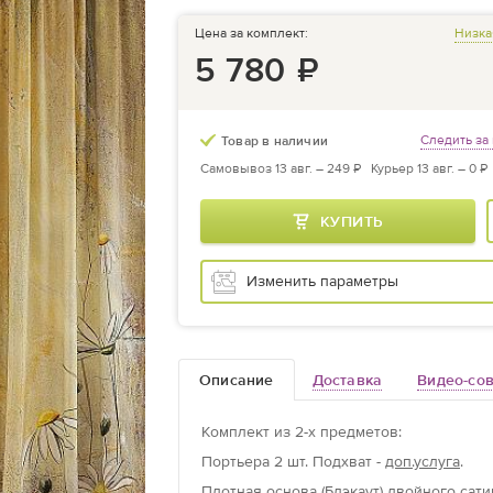
Цена за комплект:
Низка
5 780
₽
Следить за
Товар в наличии
Самовывоз 13 авг. –
249 ₽
Курьер 13 авг. –
0 ₽
КУПИТЬ
Изменить параметры
Описание
Доставка
Видео-со
Комплект из
2
-х предметов
:
Портьера
2 шт.
Подхват -
доп.услуга
.
Плотная основа (Блэкаут) двойного са