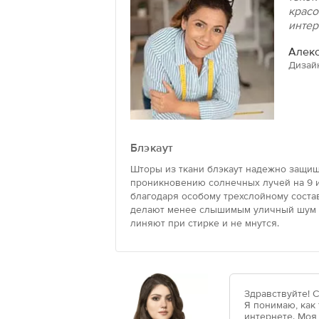
красо
интер
Алекс
Дизай
Блэкаут
Шторы из ткани блэкаут надежно защищ
проникновению солнечных лучей на 9 и
благодаря особому трехслойному состав
делают менее слышимым уличный шум и
линяют при стирке и не мнутся.
Здравствуйте! 
Я понимаю, как
интернете. Моя