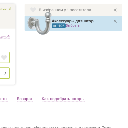
я цена!
В избранном у 1 посетителя
Аксессуары для штор
Выбрать
от 140
 ценой
веты
Возврат
Как подобрать шторы
тинового плетения оформлена современным рисунком. Ткань