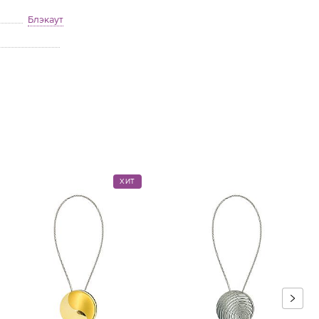
Блэкаут
ХИТ