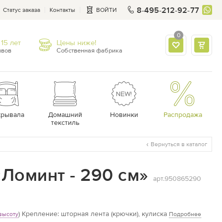
8-495-212-92-77
Статус заказа
Контакты
ВОЙТИ
0
15 лет
Цены ниже!
ывов
Собственная фабрика
крывала
Домашний
Новинки
Распродажа
текстиль
Вернуться в каталог
Ломинт - 290 см»
арт.950865290
)
Крепление: шторная лента (крючки), кулиска
высоту
Подробнее