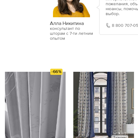
пожелания, объ
нюансы, помочь
выбор.
Алла Никитина
8 800 707-05
консультант по
шторам с 7-ти летним
опытом
-66%