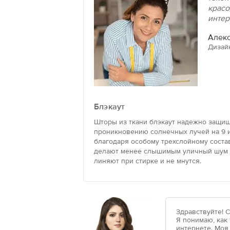
красо
интер
Алекс
Дизай
Блэкаут
Шторы из ткани блэкаут надежно защищ
проникновению солнечных лучей на 9 и
благодаря особому трехслойному состав
делают менее слышимым уличный шум и
линяют при стирке и не мнутся.
Здравствуйте! 
Я понимаю, как
интернете. Моя