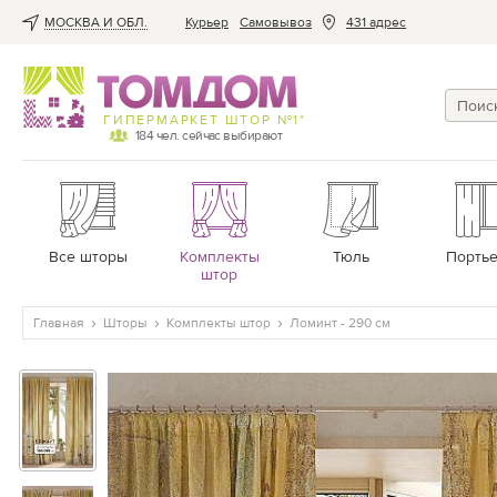
МОСКВА И ОБЛ.
Курьер
Cамовывоз
431 адрес
ГИПЕРМАРКЕТ ШТОР №1*
184
чел. сейчас выбирают
Все шторы
Комплекты
Тюль
Порть
штор
Главная
Шторы
Комплекты штор
Ломинт - 290 см