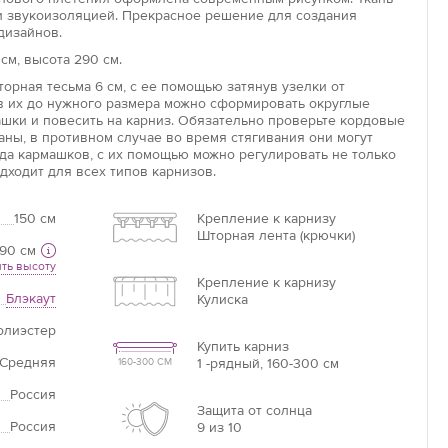
и звукоизоляцией. Прекрасное решение для создания
дизайнов.
см, высота 290 см.
Увеличить
орная тесьма 6 см, с ее помощью затянув узелки от
Длина потолочного карниза
ув их до нужного размера можно сформировать округлые
ашки и повесить на карниз. Обязательно проверьте кордовые
Длина карниза – это базовая цифра, от которой
аны, в противном случае во время стягивания они могут
необходимо отталкиваться при расчётах.
яда кармашков, с их помощью можно регулировать не только
дходит для всех типов карнизов.
Если нет карниза
150 см
Крепление к карнизу
Шторная лента (крючки)
Измерьте ширину оконного проема +20 см =
90 см
ваша ширина.
ть высоту
Крепление к карнизу
Блэкаут
Кулиска
олиэстер
Купить карниз
Средняя
1 -рядный, 160-300 см
160-300 СМ
Россия
Защита от солнца
Россия
9 из 10