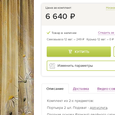
Цена за комплект:
Низка
6 640
₽
Следить за
Товар в наличии
Самовывоз 12 авг. –
249 ₽
Курьер 12 авг. –
0 ₽
КУПИТЬ
Изменить параметры
Описание
Доставка
Видео-со
Комплект из
2
-х предметов
:
Портьера
2 шт.
Подхват -
доп.услуга
.
Плотная основа (Блэкаут) двойного са