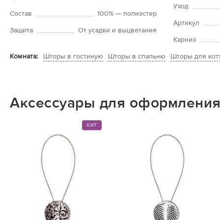
Уход
Состав
100% — полиэстер
Артикул
Защита
От усадки и выцветания
Карниз
Шторы в гостиную
Шторы в спальню
Шторы для кот
Комната:
Аксессуары для оформления
ХИТ