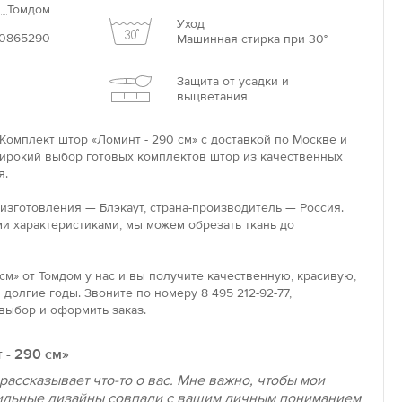
Томдом
Уход
0865290
Машинная стирка при 30°
Защита от усадки и
выцветания
Комплект штор «Ломинт - 290 см» с доставкой по Москве и
широкий выбор готовых комплектов штор из качественных
я.
 изготовления — Блэкаут, страна-производитель — Россия.
и характеристиками, мы можем обрезать ткань до
см» от Томдом у нас и вы получите качественную, красивую,
долгие годы. Звоните по номеру 8 495 212-92-77,
выбор и оформить заказ.
 - 290 см»
рассказывает что-то о вас. Мне важно, чтобы мои
ильные дизайны совпали с вашим личным пониманием