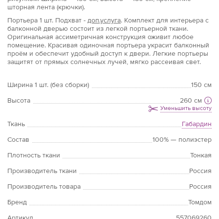
шторная лента (крючки).
Портьера
1 шт.
Подхват -
доп.услуга
. Комплект для интерьера с
балконной дверью состоит из легкой портьерной ткани.
Оригинальная ассиметричная конструкция оживит любое
помещение. Красивая одиночная портьера украсит балконный
проём и обеспечит удобный доступ к двери. Легкие портьеры
защитят от прямых солнечных лучей, мягко рассеивая свет.
Ширина 1 шт. (без сборки)
150 см
Высота
260 см
Уменьшить высоту
Ткань
Габардин
Состав
100% — полиэстер
Плотность ткани
Тонкая
Производитель ткани
Россия
Производитель товара
Россия
Бренд
Томдом
Артикул
557069260