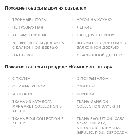
Похожие товары в других разделах
ТРОЙНЫЕ ШТОРЫ
АРКОЙ НА КУХНЮ
НЕПРОЗРАЧНАЯ
ЛЕГКИЕ
АССИМЕТРИЧНЫЕ
НА ОДНУ СТОРОНУ
ЛЕГКИЕ ШТОРЫ ДЛЯ ОКНА
ШТОРЫ РЕПС ДЛЯ ОКОН С
С БАЛКОННОЙ ДВЕРЬЮ
БАЛКОННОЙ ДВЕРЬЮ
НА БАЛКОН
С БАЛКОННОЙ ДВЕРЬЮ
Похожие товары в разделе «Комплекты штор»
С ТЮЛЕМ
С ПОКРЫВАЛОМ
С ЛАМБРЕКЕНОМ
ЭЛИТНЫЕ
ИЗ ВУАЛИ
КОРОТКИЕ
ТКАНЬ ИЗ КАТАЛОГА
ТКАНЬ MANSION
MARGARET COLLECTION 5
COLLECTION DAYLIGHT
АВЕНЮ
ТКАНЬ FIDJI COLLECTION 5
ТКАНЬ EVOLUTION, CASA
АВЕНЮ
NOVA, LIBERTY,
STRUCTURE, DINASTIA,
IMPULSE, FIDJI, ESPOCADA.