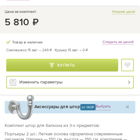
Цена за комплект:
Низкая цена!
5 810
₽
Следить за ценой
Товар в наличии
Самовывоз 15 авг. –
249 ₽
Курьер 15 авг. –
0 ₽
КУПИТЬ
Изменить параметры
Аксессуары для штор
Выбрать
от 140
Комплект штор для балкона из
3
-х предметов
:
Портьеры
2 шт.: Легкая основа оформлена современным
рисунком. Ширина — 150 см, высота — 180 см, крепление —