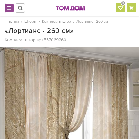
0
Главная
Шторы
Комплекты штор
Лортианс - 260 см
«Лортианс - 260 см»
Комплект штор
арт.557069260