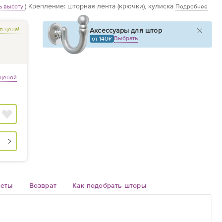
)
Крепление: шторная лента (крючки), кулиска
ь высоту
Подробнее
я цена!
Аксессуары для штор
Выбрать
от 140
 ценой
веты
Возврат
Как подобрать шторы