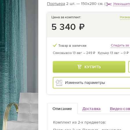
Портьера
2 шт. — 150х280 см.
(
Уменьшит
Цена за комплект:
Низка
5 340
₽
Следить за
Товар в наличии
Самовывоз 13 авг. –
249 ₽
Курьер 13 авг. –
0 ₽
КУПИТЬ
Изменить параметры
Описание
Доставка
Видео-со
Комплект из
2
-х предметов
: