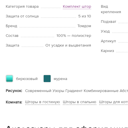
Категория товара
Комплект штор
Вид
крепления
Защита от солнца
5 из 10
Подхват
Бренд
Томдом
Уход
Состав
100% — полиэстер
Артикул
Защита
От усадки и выцветания
Карниз
бирюзовый
мурена
Рисунок:
Современный Узоры Градиент Комбинированные Абс
Шторы в гостиную
Шторы в спальню
Шторы для кот
Комната: