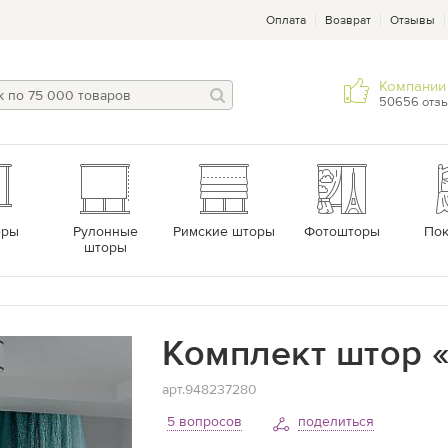
Оплата
Возврат
Отзывы
Компании 
50656 отз
еры
Рулонные
Римские шторы
Фотошторы
По
шторы
Комплект штор «
арт.948237280
5 вопросов
поделиться