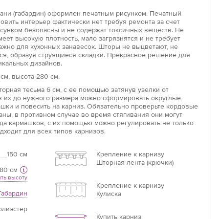
кани (габардин) оформлен печатным рисунком. Печатный
овить интерьер фактически нет требуя ремонта за счет
исунком безопасны и не содержат токсичных веществ. Не
Увеличить
имеет высокую плотность, мало загрязнятся и не требует
важно для кухонных занавесок. Шторы не выцветают, не
ся, образуя струящиеся складки. Прекрасное решение для
Длина потолочного карниза
икальных дизайнов.
Длина карниза – это базовая цифра, от которой
см, высота 280 см.
необходимо отталкиваться при расчётах.
орная тесьма 6 см, с ее помощью затянув узелки от
ув их до нужного размера можно сформировать округлые
ашки и повесить на карниз. Обязательно проверьте кордовые
аны, в противном случае во время стягивания они могут
Если нет карниза
яда кармашков, с их помощью можно регулировать не только
Измерьте ширину оконного проема +20 см =
дходит для всех типов карнизов.
ваша ширина.
150 см
Крепление к карнизу
Шторная лента (крючки)
80 см
ть высоту
Крепление к карнизу
Габардин
Кулиска
олиэстер
Купить карниз