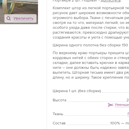
Портьера
2 шт.
Подхват -
доп.услуга
.
Комплект штор из легкой портьерной т
рисунок дает широкие возможности обн
огромного выбора. Ткани с печатным р
Увеличить
смотря на то что, материал легкий, он 
особого ухода даже после стирки, что 
растягиваются, превосходно драпируют
создания красоты и уюта с помощью ун
Ширина одного полотна без сборки 150 
По верхнему краю портьеры пришита шт
кордовых нитей с обеих сторон и стян
складки, далее вставить крючки в карм
нити – они должны быть надежно завяз
вылететь. Шторная тесьма имеет два р
длину, но и ширину. Такое крепление по
Ширина 1 шт. (без сборки)
Высота
2
Уменьши
Ткань
Состав
100% — п