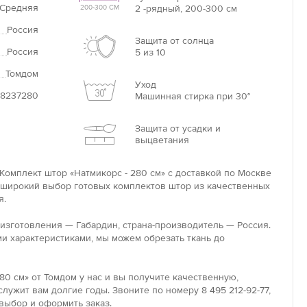
Средняя
2 -рядный, 200-300 см
200-300 СМ
Россия
Защита от солнца
Россия
5 из 10
Томдом
Уход
8237280
Машинная стирка при 30°
Защита от усадки и
выцветания
Комплект штор «Натмикорс - 280 см» с доставкой по Москве
е широкий выбор готовых комплектов штор из качественных
я.
 изготовления — Габардин, страна-производитель — Россия.
и характеристиками, мы можем обрезать ткань до
80 см» от Томдом у нас и вы получите качественную,
лужит вам долгие годы. Звоните по номеру 8 495 212-92-77,
выбор и оформить заказ.