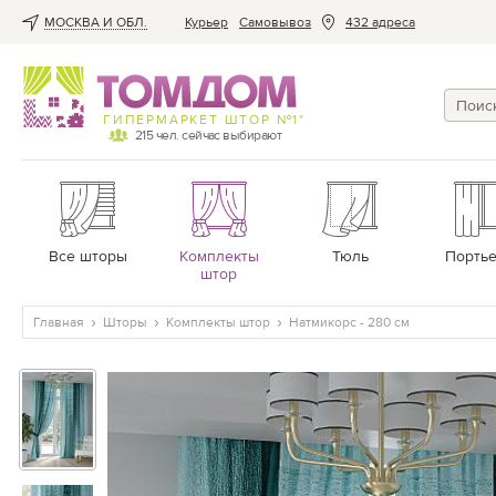
МОСКВА И ОБЛ.
Курьер
Cамовывоз
432 адреса
ГИПЕРМАРКЕТ ШТОР №1*
215
чел. сейчас выбирают
Все шторы
Комплекты
Тюль
Порть
штор
Главная
Шторы
Комплекты штор
Натмикорс - 280 см