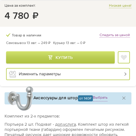
Цена за комплект:
Низкая цена!
4 780
₽
Следить за ценой
Товар в наличии
Самовывоз 13 авг. –
249 ₽
Курьер 13 авг. –
0 ₽
КУПИТЬ
Изменить параметры
Аксессуары для штор
Выбрать
от 140
Комплект из
2
-х предметов
:
Портьера
2 шт.
Подхват -
доп.услуга
. Комплект штор из легкой
портьерной ткани (габардин) оформлен печатным рисунком.
Печатный рисунок дает широкие возможности обновить