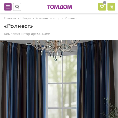
0
Главная
Шторы
Комплекты штор
Ролнест
«Ролнест»
Комплект штор
арт.904056