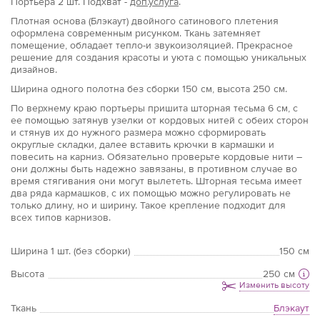
Портьера
2 шт.
Подхват -
доп.услуга
.
Плотная основа (Блэкаут) двойного сатинового плетения
оформлена современным рисунком. Ткань затемняет
помещение, обладает тепло-и звукоизоляцией. Прекрасное
решение для создания красоты и уюта с помощью уникальных
дизайнов.
Ширина одного полотна без сборки 150 см, высота 250 см.
По верхнему краю портьеры пришита шторная тесьма 6 см, с
ее помощью затянув узелки от кордовых нитей с обеих сторон
и стянув их до нужного размера можно сформировать
округлые складки, далее вставить крючки в кармашки и
повесить на карниз. Обязательно проверьте кордовые нити –
они должны быть надежно завязаны, в противном случае во
время стягивания они могут вылететь. Шторная тесьма имеет
два ряда кармашков, с их помощью можно регулировать не
только длину, но и ширину. Такое крепление подходит для
всех типов карнизов.
Ширина 1 шт. (без сборки)
150 см
Высота
250 см
Изменить высоту
Ткань
Блэкаут