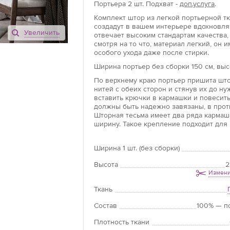
Портьера
2 шт.
Подхват -
доп.услуга
.
Комплект штор из легкой портьерной т
создадут в вашем интерьере вдохновл
Увеличить
отвечает высоким стандартам качества
смотря на то что, материал легкий, он 
особого ухода даже после стирки.
Ширина портьер без сборки 150 см, выс
По верхнему краю портьер пришита што
нитей с обеих сторон и стянув их до н
вставить крючки в кармашки и повесить
должны быть надежно завязаны, в прот
Шторная тесьма имеет два ряда кармашк
ширину. Такое крепление подходит для 
Ширина 1 шт. (без сборки)
Высота
2
Измени
Ткань
Состав
100% — п
Плотность ткани