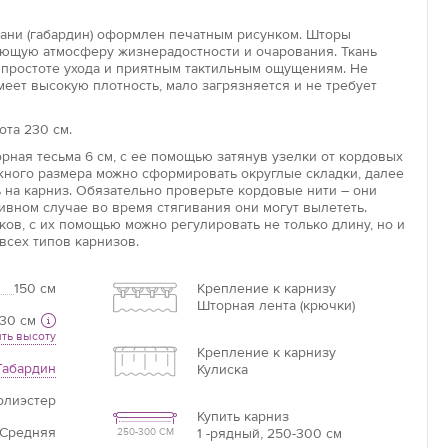
кани (габардин) оформлен печатным рисунком. Шторы
яющую атмосферу жизнерадостности и очарования. Ткань
Увеличить
, простоте ухода и приятным тактильным ощущениям. Не
имеет высокую плотность, мало загрязняется и не требует
ота 230 см.
Длина потолочного карниза
рная тесьма 6 см, с ее помощью затянув узелки от кордовых
Длина карниза – это базовая цифра, от которой
ужного размера можно сформировать округлые складки, далее
необходимо отталкиваться при расчётах.
 на карниз. Обязательно проверьте кордовые нити – они
ивном случае во время стягивания они могут вылететь.
ов, с их помощью можно регулировать не только длину, но и
всех типов карнизов.
Если нет карниза
Измерьте ширину оконного проема +20 см =
150 см
Крепление к карнизу
ваша ширина.
Шторная лента (крючки)
30 см
ть высоту
Крепление к карнизу
Габардин
Кулиска
олиэстер
Купить карниз
Средняя
1 -рядный, 250-300 см
250-300 СМ