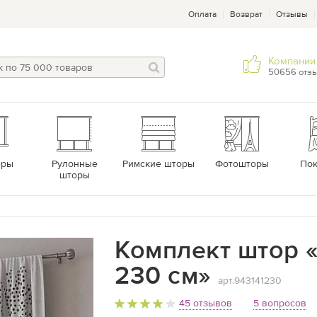
Оплата
Возврат
Отзывы
Компании 
50656 отз
еры
Рулонные
Римские шторы
Фотошторы
По
шторы
Комплект штор «
230 см»
арт.943141230
45 отзывов
5 вопросов