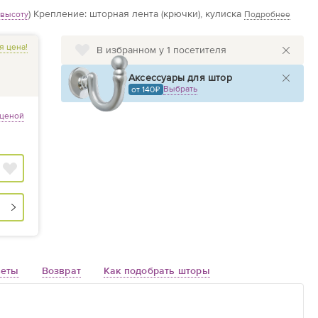
)
Крепление: шторная лента (крючки), кулиска
 высоту
Подробнее
я цена!
В избранном у 1 посетителя
Аксессуары для штор
Выбрать
от 140
 ценой
веты
Возврат
Как подобрать шторы