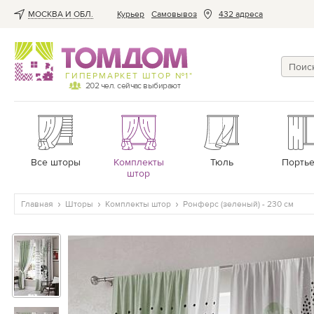
МОСКВА И ОБЛ.
Курьер
Cамовывоз
432 адреса
ГИПЕРМАРКЕТ ШТОР №1*
202
чел. сейчас выбирают
Все шторы
Комплекты
Тюль
Порть
штор
Главная
Шторы
Комплекты штор
Ронферс (зеленый) - 230 см