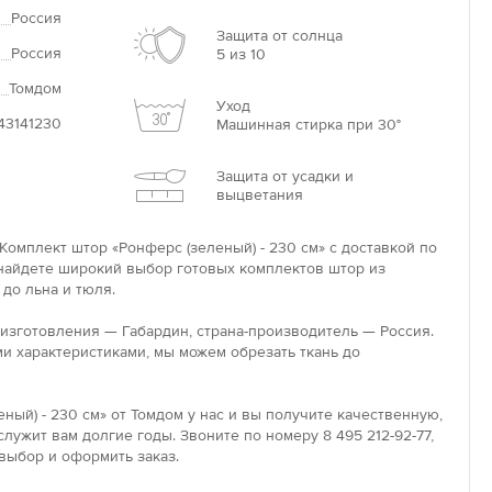
Россия
Защита от солнца
Россия
5 из 10
Томдом
Уход
43141230
Машинная стирка при 30°
Защита от усадки и
выцветания
Комплект штор «Ронферс (зеленый) - 230 см» с доставкой по
 найдете широкий выбор готовых комплектов штор из
 до льна и тюля.
 изготовления — Габардин, страна-производитель — Россия.
и характеристиками, мы можем обрезать ткань до
ный) - 230 см» от Томдом у нас и вы получите качественную,
лужит вам долгие годы. Звоните по номеру 8 495 212-92-77,
выбор и оформить заказ.