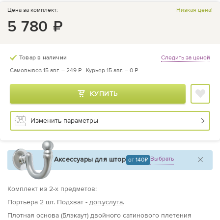
Цена за комплект:
Низкая цена!
5 780
₽
Следить за ценой
Товар в наличии
Самовывоз 15 авг. –
249 ₽
Курьер 15 авг. –
0 ₽
КУПИТЬ
Изменить параметры
Аксессуары для штор
Выбрать
от 140
Комплект из
2
-х предметов
:
Портьера
2 шт.
Подхват -
доп.услуга
.
Плотная основа (Блэкаут) двойного сатинового плетения