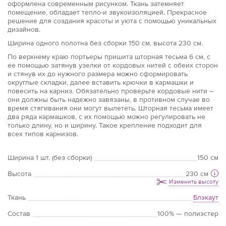
оформлена современным рисунком. Ткань затемняет
помещение, обладает тепло-и звукоизоляцией. Прекрасное
решение для создания красоты и уюта с помощью уникальных
дизайнов.
Ширина одного полотна без сборки 150 см, высота 230 см.
По верхнему краю портьеры пришита шторная тесьма 6 см, с
ее помощью затянув узелки от кордовых нитей с обеих сторон
и стянув их до нужного размера можно сформировать
округлые складки, далее вставить крючки в кармашки и
повесить на карниз. Обязательно проверьте кордовые нити –
они должны быть надежно завязаны, в противном случае во
время стягивания они могут вылететь. Шторная тесьма имеет
два ряда кармашков, с их помощью можно регулировать не
только длину, но и ширину. Такое крепление подходит для
всех типов карнизов.
Ширина 1 шт. (без сборки)
150 см
Высота
230 см
Изменить высоту
Ткань
Блэкаут
Состав
100% — полиэстер