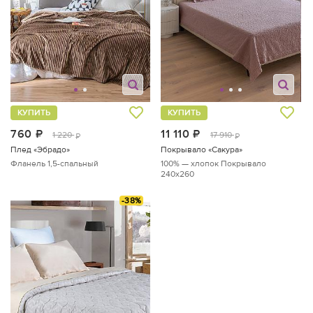
КУПИТЬ
КУПИТЬ
760
руб.
11 110
руб.
1 220
17 910
руб.
руб.
Плед «Эбрадо»
Покрывало «Сакура»
Фланель
1,5-спальный
100% — хлопок
Покрывало
240х260
-38%