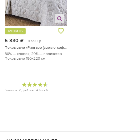
КУПИТЬ
5 330
руб.
8 590
руб.
Покрывало «Рингаро (светло-кофейный)»
80% — хлопок, 20% — полиэстер
Покрывало 150х220 см
Голосов:
71
, рейтинг:
4.6
из
5