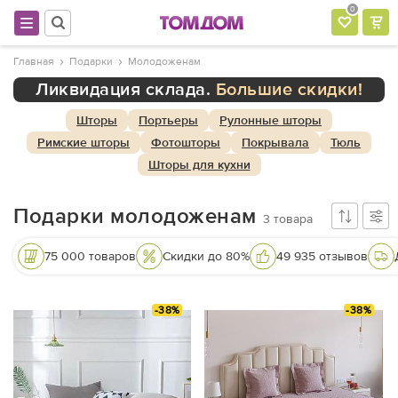
0
Главная
Подарки
Молодоженам
Ликвидация склада.
Большие скидки!
Шторы
Портьеры
Рулонные шторы
Римские шторы
Фотошторы
Покрывала
Тюль
Шторы для кухни
Подарки молодоженам
3
товара
75 000 товаров
Скидки до 80%
49 935 отзывов
-38%
-38%