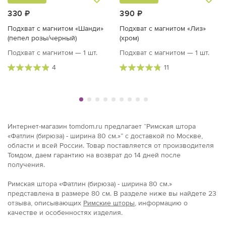
330 ₽
390 ₽
Подхват с магнитом «Шанди»
Подхват с магнитом «Лиз»
(пепел розы/черный)
(хром)
Подхват с магнитом — 1 шт.
Подхват с магнитом — 1 шт.
4
11
Интернет-магазин tomdom.ru предлагает “Римская штора
«Фатлин (бирюза) - ширина 80 см.»” с доставкой по Москве,
области и всей России. Товар поставляется от производителя
Томдом, даем гарантию на возврат до 14 дней после
получения.
Римская штора «Фатлин (бирюза) - ширина 80 см.»
представлена в размерe 80 см. В разделе ниже вы найдете 23
отзыва, описывающих
Римские шторы
, информацию о
качестве и особенностях изделия.