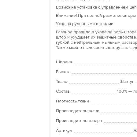
окон и крепят
Возможна установка с управлением цепо
изделия не тр
Внимание! При полной размотке шторы 
клейкую основ
поверхности.
Уход за рулонными шторами
Главное правило в уходе за роль-шторам
Рольшторы «л
штор и ухудшает их защитные свойства.
губкой с нейтральным мыльным раствор
Преимущество 
Также можно пылесосить штору с насад
положение по
Рулонные штор
Ширина
панорамным о
оконных прое
Высота
Ткань
Шантунг
Состав
100% — п
Плотность ткани
Производитель ткани
Производитель товара
Артикул
7