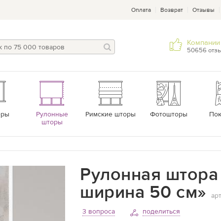
Оплата
Возврат
Отзывы
Компании 
50656 отз
еры
Рулонные
Римские шторы
Фотошторы
По
шторы
Рулонная штора 
ширина 50 см»
ар
3 вопроса
поделиться