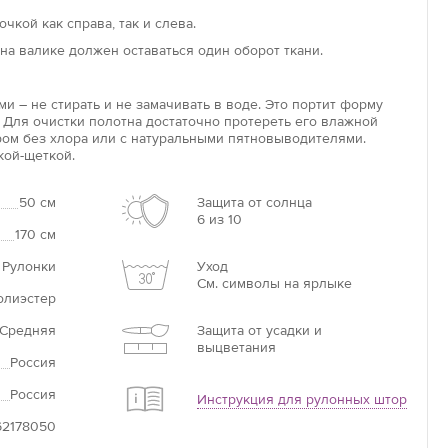
ся непосредственно на раму. Сверление при монтаже
чкой как справа, так и слева.
ебуется. Вал, на который накручивается полотно, имеет
на валике должен оставаться один оборот ткани.
у, которую легко зафиксировать на чистой пластиковой
и – не стирать и не замачивать в воде. Это портит форму
оволайт»
 Для очистки полотна достаточно протереть его влажной
ом без хлора или с натуральными пятновыводителями.
данной модели в том, что конструкция автоматическая,
кой-щеткой.
лотна можно менять при помощи пульта управления.
ы «ловолайт» – оптимальный вариант для комнат с
стеклением, для оформления больших или труднодоступных
50 см
Защита от солнца
6 из 10
мов.
170 см
 Рулонки
Уход
См. символы на ярлыке
олиэстер
Средняя
Защита от усадки и
выцветания
Россия
Россия
Инструкция для рулонных штор
62178050