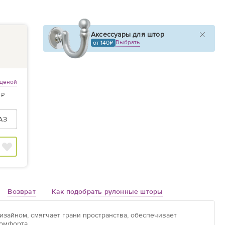
Аксессуары для штор
Выбрать
от 140
 ценой
 ₽
АЗ
Возврат
Как подобрать рулонные шторы
зайном, смягчает грани пространства, обеспечивает
омфорта.