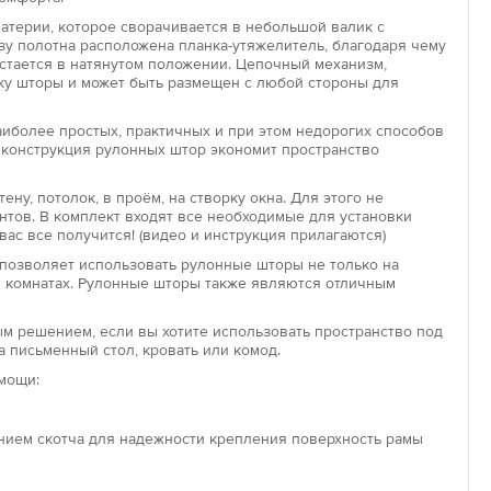
материи, которое сворачивается в небольшой валик с
у полотна расположена планка-утяжелитель, благодаря чему
остается в натянутом положении. Цепочный механизм,
Увеличить
па
ку шторы и может быть размещен с любой стороны для
ры открытого типа представляют собой простую
состоящую из верхнего вала, полотна, нижней
иболее простых, практичных и при этом недорогих способов
 конструкция рулонных штор экономит пространство
 планки и цепочки для управления. Крепление такой
жно к стене над окном, к потолку или внутри оконного
ену, потолок, в проём, на створку окна. Для этого не
нтов. В комплект входят все необходимые для установки
вас все получится! (видео и инструкция прилагаются)
па
позволяет использовать рулонные шторы не только на
аботает по такому же принципу, как и открытая роллета –
кой комнатах. Рулонные шторы также являются отличным
полотно накручивается на вал при помощи подъемного
авное отличие закрытой модели – это наличие
м решением, если вы хотите использовать пространство под
планок с двух сторон полотна и короба, закрывающего вал.
а письменный стол, кровать или комод.
ому устройству штора хорошо держит форму и надежно
мощи:
проникновения солнечных лучей в опущенном виде.
»
ением скотча для надежности крепления поверхность рамы
» – компактное и удобное решение с точки зрения
ини-шторы предназначены для декорирования пластиковых