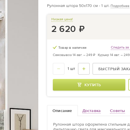
Рулонная штора 50х170 см - 1 шт.
Подробнее
Низкая цена!
2 620
₽
Следить за
Товар в наличии
Самовывоз 14 авг. –
249 ₽
Курьер 14 авг. –
249
БЫСТРЫЙ ЗАК
КУПИТЬ
Описание
Доставка
Cоветы
Рулонная штора оформлена стильным ди
фильтрацию света для максимального к