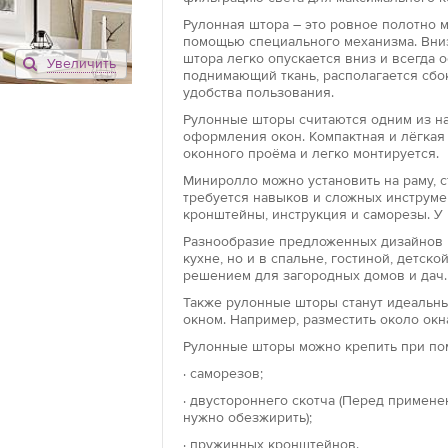
Рулонная штора – это ровное полотно 
помощью специального механизма. Вниз
штора легко опускается вниз и всегда 
Увеличить
Открытого ти
поднимающий ткань, располагается сбо
удобства пользования.
Рулонные што
конструкцию, 
Рулонные шторы считаются одним из на
оформления окон. Компактная и лёгкая
направляющей
оконного проёма и легко монтируется.
роллеты возмо
проема.
Миниролло можно установить на раму, ст
требуется навыков и сложных инструме
кронштейны, инструкция и саморезы. У 
Закрытого ти
Разнообразие предложенных дизайнов 
Конструкция р
кухне, но и в спальне, гостиной, детс
текстильное 
решением для загородных домов и дач.
механизма. Гл
Также рулонные шторы станут идеальны
направляющих 
окном. Например, разместить около окн
Благодаря так
Рулонные шторы можно крепить при по
защищает от 
· саморезов;
Модель «мини
· двустороннего скотча (Перед примен
нужно обезжирить);
Роллеты «мини
установки. М
· пружинных кронштейнов.