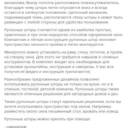
механизма. Внизу полотна расположена планка-утяжелитель,
благодаря чему штора легко опускается вниз и всегда
остается в натянутом положении. Цепочный механизм,
поднимающий ткань, располагается сбоку шторы и может быть
размещен с любой стороны для удобства пользования.
Рулонные шторы считаются одним из наиболее простых,
практичных и при этом недорогих способов оформления окон.
Компактная и лёгкая конструкция рулонных штор экономит
пространство оконного проёма и легко монтируется.
Миниролло можно установить на раму, стену, потолок, в проём,
на створку окна. Для этого не требуется навыков и сложных
инструментов. В комплект входят все необходимые для
установки кронштейны, инструкция и саморезы. У вас все
получится! (видео и инструкция прилагаются)
Разнообразие предложенных дизайнов позволяет
использовать рулонные шторы не только на кухне, но и в
спальне, гостиной, детской комнатах. Рулонные шторы также
являются отличным решением для загородных домов и дач.
Также рулонные шторы станут идеальным решением, если вы
хотите использовать пространство под окном. Например,
разместить около окна письменный стол, кровать или комод.
Рулонные шторы можно крепить при помощи:
· саморезов;