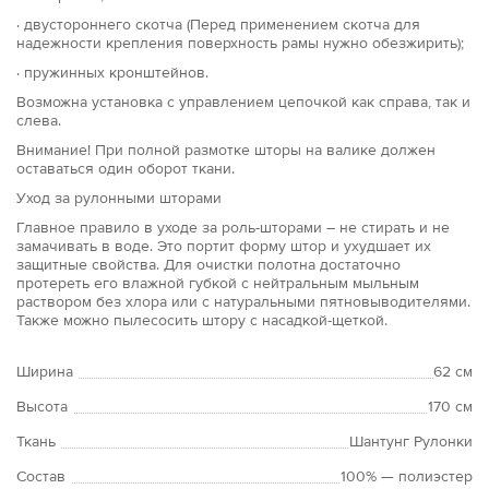
· двустороннего скотча (Перед применением скотча для
надежности крепления поверхность рамы нужно обезжирить);
· пружинных кронштейнов.
Возможна установка с управлением цепочкой как справа, так и
слева.
Внимание! При полной размотке шторы на валике должен
оставаться один оборот ткани.
Уход за рулонными шторами
Главное правило в уходе за роль-шторами – не стирать и не
замачивать в воде. Это портит форму штор и ухудшает их
защитные свойства. Для очистки полотна достаточно
протереть его влажной губкой с нейтральным мыльным
раствором без хлора или с натуральными пятновыводителями.
Также можно пылесосить штору с насадкой-щеткой.
Ширина
62 см
Высота
170 см
Ткань
Шантунг Рулонки
Состав
100% — полиэстер