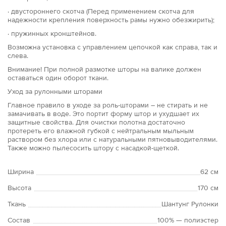
· двустороннего скотча (Перед применением скотча для
надежности крепления поверхность рамы нужно обезжирить);
· пружинных кронштейнов.
Возможна установка с управлением цепочкой как справа, так и
слева.
Внимание! При полной размотке шторы на валике должен
оставаться один оборот ткани.
Уход за рулонными шторами
Главное правило в уходе за роль-шторами – не стирать и не
замачивать в воде. Это портит форму штор и ухудшает их
защитные свойства. Для очистки полотна достаточно
протереть его влажной губкой с нейтральным мыльным
раствором без хлора или с натуральными пятновыводителями.
Также можно пылесосить штору с насадкой-щеткой.
Ширина
62 см
Высота
170 см
Ткань
Шантунг Рулонки
Состав
100% — полиэстер