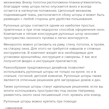
механизма. Внизу полотна расположена планка-утяжелитель,
благодаря чему штора легко опускается вниз и всегда
остается в натянутом положении. Цепочный механизм,
поднимающий ткань, располагается сбоку шторы и может быть
размещен с любой стороны для удобства пользования.
Рулонные шторы считаются одним из наиболее простых,
практичных и при этом недорогих способов оформления окон.
Компактная и лёгкая конструкция рулонных штор экономит
пространство оконного проёма и легко монтируется.
Миниролло можно установить на раму, стену, потолок, в проём,
на створку окна. Для этого не требуется навыков и сложных
инструментов. В комплект входят все необходимые для
установки кронштейны, инструкция и саморезы. У вас все
получится! (видео и инструкция прилагаются)
Разнообразие предложенных дизайнов позволяет
использовать рулонные шторы не только на кухне, но и в
спальне, гостиной, детской комнатах. Рулонные шторы также
являются отличным решением для загородных домов и дач.
Также рулонные шторы станут идеальным решением, если вы
хотите использовать пространство под окном. Например,
разместить около окна письменный стол, кровать или комод.
Рулонные шторы можно крепить при помощи:
· саморезов;