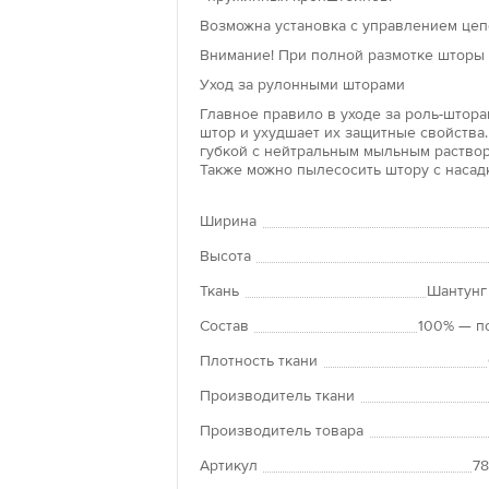
окон и крепят
Возможна установка с управлением цепо
изделия не тр
Внимание! При полной размотке шторы 
клейкую основ
поверхности.
Уход за рулонными шторами
Главное правило в уходе за роль-шторам
Рольшторы «л
штор и ухудшает их защитные свойства.
губкой с нейтральным мыльным раствор
Преимущество 
Также можно пылесосить штору с насад
положение по
Рулонные штор
Ширина
панорамным о
оконных прое
Высота
Ткань
Шантунг
Состав
100% — п
Плотность ткани
Производитель ткани
Производитель товара
Артикул
7