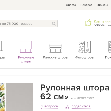
Оплата
Возврат
Отзывы
Компании 
50656 отз
еры
Рулонные
Римские шторы
Фотошторы
По
шторы
Рулонная штора 
62 см»
арт.782827062
3 вопроса
поделиться