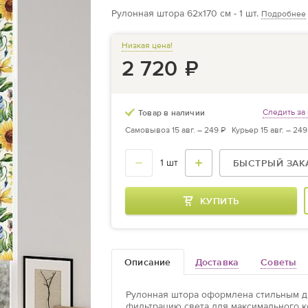
Рулонная штора 62х170 см - 1 шт.
Подробнее
Низкая цена!
2 720
₽
Следить за
Товар в наличии
Самовывоз 15 авг. –
249 ₽
Курьер 15 авг. –
249
БЫСТРЫЙ ЗАК
КУПИТЬ
Описание
Доставка
Cоветы
Рулонная штора оформлена стильным ди
фильтрацию света для максимального к