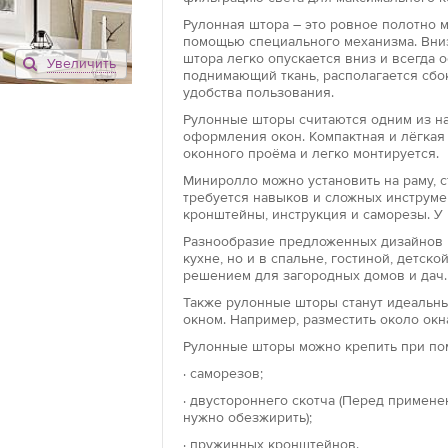
Рулонная штора – это ровное полотно 
помощью специального механизма. Вниз
штора легко опускается вниз и всегда 
Увеличить
Открытого ти
поднимающий ткань, располагается сбо
удобства пользования.
Рулонные што
конструкцию, 
Рулонные шторы считаются одним из на
оформления окон. Компактная и лёгкая
направляющей
оконного проёма и легко монтируется.
роллеты возмо
проема.
Миниролло можно установить на раму, ст
требуется навыков и сложных инструме
кронштейны, инструкция и саморезы. У 
Закрытого ти
Разнообразие предложенных дизайнов 
Конструкция р
кухне, но и в спальне, гостиной, детс
текстильное 
решением для загородных домов и дач.
механизма. Гл
Также рулонные шторы станут идеальны
направляющих 
окном. Например, разместить около окн
Благодаря так
Рулонные шторы можно крепить при по
защищает от 
· саморезов;
Модель «мини
· двустороннего скотча (Перед примен
нужно обезжирить);
Роллеты «мини
установки. М
· пружинных кронштейнов.