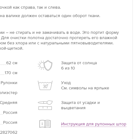
ся непосредственно на раму. Сверление при монтаже
чкой как справа, так и слева.
ебуется. Вал, на который накручивается полотно, имеет
на валике должен оставаться один оборот ткани.
у, которую легко зафиксировать на чистой пластиковой
и – не стирать и не замачивать в воде. Это портит форму
оволайт»
 Для очистки полотна достаточно протереть его влажной
ом без хлора или с натуральными пятновыводителями.
данной модели в том, что конструкция автоматическая,
кой-щеткой.
лотна можно менять при помощи пульта управления.
ы «ловолайт» – оптимальный вариант для комнат с
стеклением, для оформления больших или труднодоступных
62 см
Защита от солнца
6 из 10
мов.
170 см
 Рулонки
Уход
См. символы на ярлыке
олиэстер
Средняя
Защита от усадки и
выцветания
Россия
Россия
Инструкция для рулонных штор
82827062