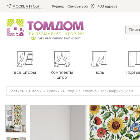
МОСКВА И ОБЛ.
Курьер
Cамовывоз
433 адреса
ГИПЕРМАРКЕТ ШТОР №1*
242
чел. сейчас выбирают
Все шторы
Комплекты
Тюль
Порть
штор
Главная
Шторы
Рулонные шторы
Клартис - 827 - ширина 62 см