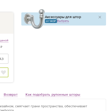
Аксессуары для штор
Выбрать
от 140
 ценой
 ₽
АЗ
Возврат
Как подобрать рулонные шторы
зайном, смягчает грани пространства, обеспечивает
омфорта.