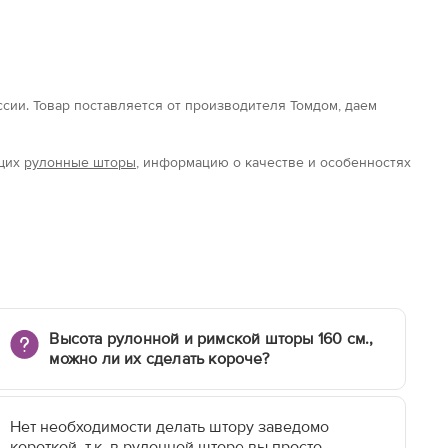
оссии. Товар поставляется от производителя Томдом, даем
ющих
рулонные шторы
, информацию о качестве и особенностях
Высота рулонной и римской шторы 160 см.,
можно ли их сделать короче?
Нет необходимости делать штору заведомо
короткой, т.к. в рулонной шторе вы просто