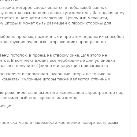
материи, которое сворачивается в небольшой валик с
у полотна расположена планка-утяжелитель, благодаря чему
остается в натянутом положении. Цепочный механизм,
Увеличить
па
ку шторы и может быть размещен с любой стороны для
ры открытого типа представляют собой простую
состоящую из верхнего вала, полотна, нижней
иболее простых, практичных и при этом недорогих способов
 конструкция рулонных штор экономит пространство
 планки и цепочки для управления. Крепление такой
жно к стене над окном, к потолку или внутри оконного
ену, потолок, в проём, на створку окна. Для этого не
нтов. В комплект входят все необходимые для установки
вас все получится! (видео и инструкция прилагаются)
па
позволяет использовать рулонные шторы не только на
аботает по такому же принципу, как и открытая роллета –
кой комнатах. Рулонные шторы также являются отличным
полотно накручивается на вал при помощи подъемного
авное отличие закрытой модели – это наличие
м решением, если вы хотите использовать пространство под
планок с двух сторон полотна и короба, закрывающего вал.
а письменный стол, кровать или комод.
ому устройству штора хорошо держит форму и надежно
мощи:
проникновения солнечных лучей в опущенном виде.
»
ением скотча для надежности крепления поверхность рамы
» – компактное и удобное решение с точки зрения
ини-шторы предназначены для декорирования пластиковых