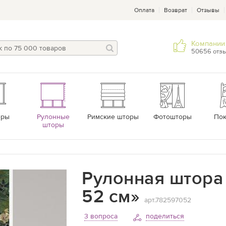
Оплата
Возврат
Отзывы
Компании 
50656 отз
еры
Рулонные
Римские шторы
Фотошторы
По
шторы
Рулонная штора 
52 см»
арт.782597052
3 вопроса
поделиться