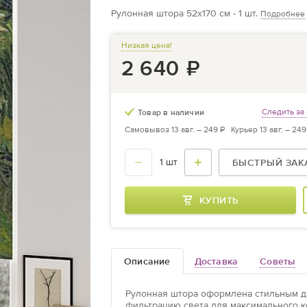
Рулонная штора 52х170 см - 1 шт.
Подробнее
Низкая цена!
2 640
₽
Следить за
Товар в наличии
Самовывоз 13 авг. –
249 ₽
Курьер 13 авг. –
249
БЫСТРЫЙ ЗАК
КУПИТЬ
Описание
Доставка
Cоветы
Рулонная штора оформлена стильным ди
фильтрацию света для максимального к