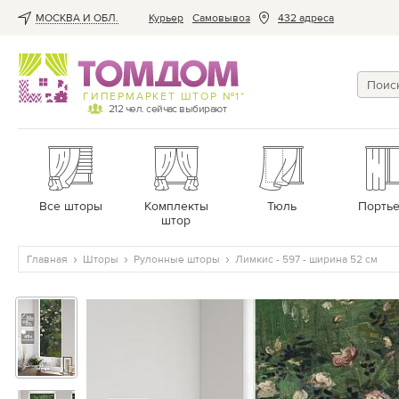
МОСКВА И ОБЛ.
Курьер
Cамовывоз
432 адреса
ГИПЕРМАРКЕТ ШТОР №1*
212
чел. сейчас выбирают
Все шторы
Комплекты
Тюль
Порть
штор
Главная
Шторы
Рулонные шторы
Лимкис - 597 - ширина 52 см