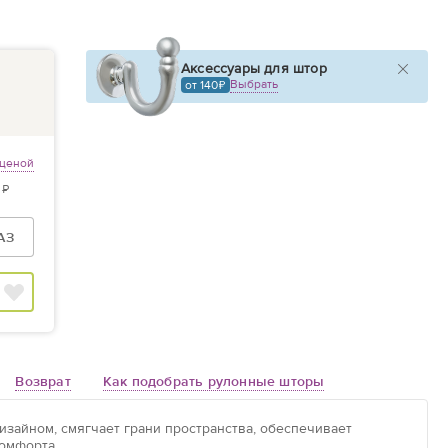
Аксессуары для штор
Выбрать
от 140
 ценой
 ₽
АЗ
Возврат
Как подобрать рулонные шторы
зайном, смягчает грани пространства, обеспечивает
омфорта.