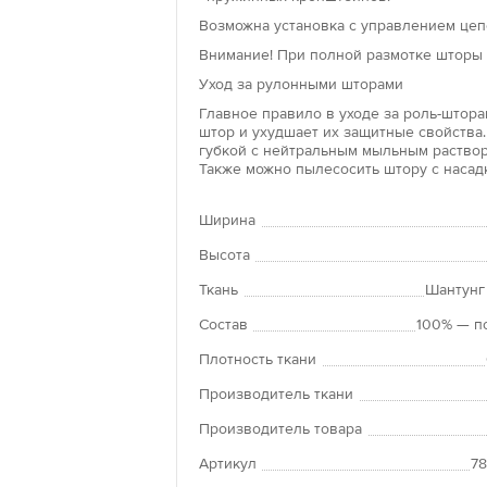
окон и крепят
Возможна установка с управлением цепо
изделия не тр
Внимание! При полной размотке шторы 
клейкую основ
поверхности.
Уход за рулонными шторами
Главное правило в уходе за роль-шторам
Рольшторы «л
штор и ухудшает их защитные свойства.
губкой с нейтральным мыльным раствор
Преимущество 
Также можно пылесосить штору с насад
положение по
Рулонные штор
Ширина
панорамным о
оконных прое
Высота
Ткань
Шантунг
Состав
100% — п
Плотность ткани
Производитель ткани
Производитель товара
Артикул
7