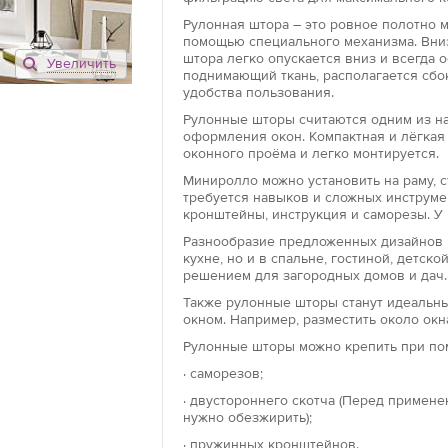
Рулонная штора – это ровное полотно 
помощью специального механизма. Вниз
штора легко опускается вниз и всегда 
Увеличить
Открытого ти
поднимающий ткань, располагается сбо
удобства пользования.
Рулонные што
конструкцию, 
Рулонные шторы считаются одним из на
оформления окон. Компактная и лёгкая
направляющей
оконного проёма и легко монтируется.
роллеты возмо
проема.
Миниролло можно установить на раму, ст
требуется навыков и сложных инструме
кронштейны, инструкция и саморезы. У 
Закрытого ти
Разнообразие предложенных дизайнов 
Конструкция р
кухне, но и в спальне, гостиной, детс
текстильное 
решением для загородных домов и дач.
механизма. Гл
Также рулонные шторы станут идеальны
направляющих 
окном. Например, разместить около окн
Благодаря так
Рулонные шторы можно крепить при по
защищает от 
· саморезов;
Модель «мини
· двустороннего скотча (Перед примен
нужно обезжирить);
Роллеты «мини
установки. М
· пружинных кронштейнов.