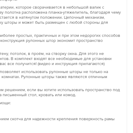
материи, которое сворачивается в небольшой валик с
у полотна расположена планка-утяжелитель, благодаря чему
остается в натянутом положении. Цепочный механизм,
Увеличить
па
ку шторы и может быть размещен с любой стороны для
ры открытого типа представляют собой простую
состоящую из верхнего вала, полотна, нижней
иболее простых, практичных и при этом недорогих способов
 конструкция рулонных штор экономит пространство
 планки и цепочки для управления. Крепление такой
жно к стене над окном, к потолку или внутри оконного
ену, потолок, в проём, на створку окна. Для этого не
нтов. В комплект входят все необходимые для установки
вас все получится! (видео и инструкция прилагаются)
па
позволяет использовать рулонные шторы не только на
аботает по такому же принципу, как и открытая роллета –
кой комнатах. Рулонные шторы также являются отличным
полотно накручивается на вал при помощи подъемного
авное отличие закрытой модели – это наличие
м решением, если вы хотите использовать пространство под
планок с двух сторон полотна и короба, закрывающего вал.
а письменный стол, кровать или комод.
ому устройству штора хорошо держит форму и надежно
мощи:
проникновения солнечных лучей в опущенном виде.
»
ением скотча для надежности крепления поверхность рамы
» – компактное и удобное решение с точки зрения
ини-шторы предназначены для декорирования пластиковых