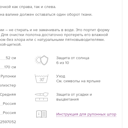
ся непосредственно на раму. Сверление при монтаже
чкой как справа, так и слева.
ебуется. Вал, на который накручивается полотно, имеет
на валике должен оставаться один оборот ткани.
у, которую легко зафиксировать на чистой пластиковой
и – не стирать и не замачивать в воде. Это портит форму
оволайт»
 Для очистки полотна достаточно протереть его влажной
ом без хлора или с натуральными пятновыводителями.
данной модели в том, что конструкция автоматическая,
кой-щеткой.
лотна можно менять при помощи пульта управления.
ы «ловолайт» – оптимальный вариант для комнат с
стеклением, для оформления больших или труднодоступных
52 см
Защита от солнца
6 из 10
мов.
170 см
 Рулонки
Уход
См. символы на ярлыке
олиэстер
Средняя
Защита от усадки и
выцветания
Россия
Россия
Инструкция для рулонных штор
82597052