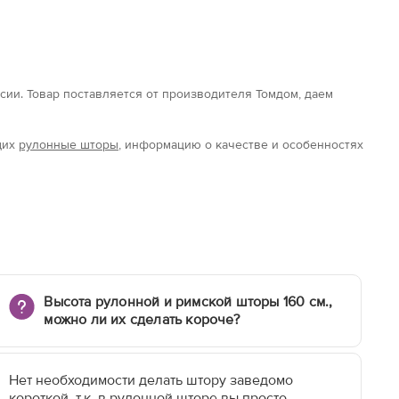
ссии. Товар поставляется от производителя Томдом, даем
щих
рулонные шторы
, информацию о качестве и особенностях
Высота рулонной и римской шторы 160 см.,
можно ли их сделать короче?
Нет необходимости делать штору заведомо
короткой, т.к. в рулонной шторе вы просто