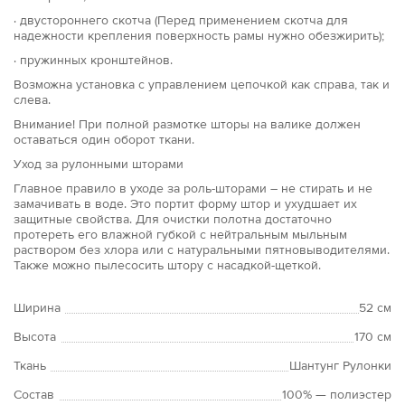
· двустороннего скотча (Перед применением скотча для
надежности крепления поверхность рамы нужно обезжирить);
· пружинных кронштейнов.
Возможна установка с управлением цепочкой как справа, так и
слева.
Внимание! При полной размотке шторы на валике должен
оставаться один оборот ткани.
Уход за рулонными шторами
Главное правило в уходе за роль-шторами – не стирать и не
замачивать в воде. Это портит форму штор и ухудшает их
защитные свойства. Для очистки полотна достаточно
протереть его влажной губкой с нейтральным мыльным
раствором без хлора или с натуральными пятновыводителями.
Также можно пылесосить штору с насадкой-щеткой.
Ширина
52 см
Высота
170 см
Ткань
Шантунг Рулонки
Состав
100% — полиэстер