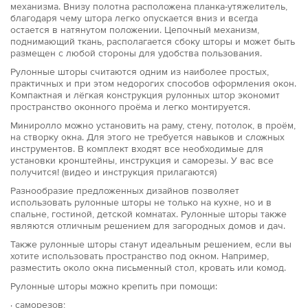
механизма. Внизу полотна расположена планка-утяжелитель,
благодаря чему штора легко опускается вниз и всегда
остается в натянутом положении. Цепочный механизм,
поднимающий ткань, располагается сбоку шторы и может быть
размещен с любой стороны для удобства пользования.
Рулонные шторы считаются одним из наиболее простых,
практичных и при этом недорогих способов оформления окон.
Компактная и лёгкая конструкция рулонных штор экономит
пространство оконного проёма и легко монтируется.
Миниролло можно установить на раму, стену, потолок, в проём,
на створку окна. Для этого не требуется навыков и сложных
инструментов. В комплект входят все необходимые для
установки кронштейны, инструкция и саморезы. У вас все
получится! (видео и инструкция прилагаются)
Разнообразие предложенных дизайнов позволяет
использовать рулонные шторы не только на кухне, но и в
спальне, гостиной, детской комнатах. Рулонные шторы также
являются отличным решением для загородных домов и дач.
Также рулонные шторы станут идеальным решением, если вы
хотите использовать пространство под окном. Например,
разместить около окна письменный стол, кровать или комод.
Рулонные шторы можно крепить при помощи:
· саморезов;