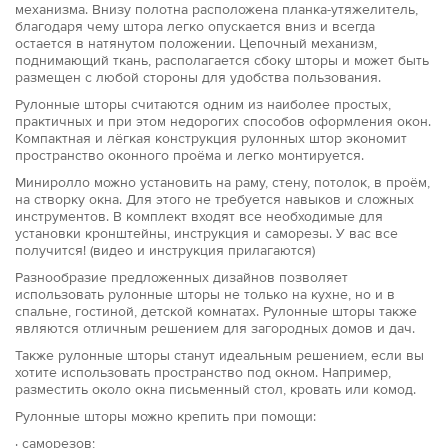
механизма. Внизу полотна расположена планка-утяжелитель,
благодаря чему штора легко опускается вниз и всегда
остается в натянутом положении. Цепочный механизм,
поднимающий ткань, располагается сбоку шторы и может быть
размещен с любой стороны для удобства пользования.
Рулонные шторы считаются одним из наиболее простых,
практичных и при этом недорогих способов оформления окон.
Компактная и лёгкая конструкция рулонных штор экономит
пространство оконного проёма и легко монтируется.
Миниролло можно установить на раму, стену, потолок, в проём,
на створку окна. Для этого не требуется навыков и сложных
инструментов. В комплект входят все необходимые для
установки кронштейны, инструкция и саморезы. У вас все
получится! (видео и инструкция прилагаются)
Разнообразие предложенных дизайнов позволяет
использовать рулонные шторы не только на кухне, но и в
спальне, гостиной, детской комнатах. Рулонные шторы также
являются отличным решением для загородных домов и дач.
Также рулонные шторы станут идеальным решением, если вы
хотите использовать пространство под окном. Например,
разместить около окна письменный стол, кровать или комод.
Рулонные шторы можно крепить при помощи:
· саморезов;