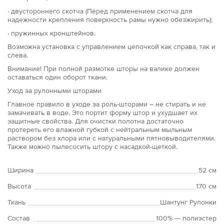
· двустороннего скотча (Перед применением скотча для
надежности крепления поверхность рамы нужно обезжирить);
· пружинных кронштейнов.
Возможна установка с управлением цепочкой как справа, так и
слева.
Внимание! При полной размотке шторы на валике должен
оставаться один оборот ткани.
Уход за рулонными шторами
Главное правило в уходе за роль-шторами – не стирать и не
замачивать в воде. Это портит форму штор и ухудшает их
защитные свойства. Для очистки полотна достаточно
протереть его влажной губкой с нейтральным мыльным
раствором без хлора или с натуральными пятновыводителями.
Также можно пылесосить штору с насадкой-щеткой.
Ширина
52 см
Высота
170 см
Ткань
Шантунг Рулонки
Состав
100% — полиэстер