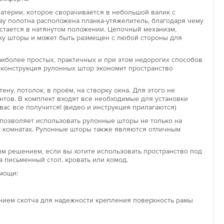
материи, которое сворачивается в небольшой валик с
у полотна расположена планка-утяжелитель, благодаря чему
остается в натянутом положении. Цепочный механизм,
Увеличить
па
ку шторы и может быть размещен с любой стороны для
ры открытого типа представляют собой простую
состоящую из верхнего вала, полотна, нижней
иболее простых, практичных и при этом недорогих способов
 конструкция рулонных штор экономит пространство
 планки и цепочки для управления. Крепление такой
жно к стене над окном, к потолку или внутри оконного
ену, потолок, в проём, на створку окна. Для этого не
нтов. В комплект входят все необходимые для установки
вас все получится! (видео и инструкция прилагаются)
па
позволяет использовать рулонные шторы не только на
аботает по такому же принципу, как и открытая роллета –
кой комнатах. Рулонные шторы также являются отличным
полотно накручивается на вал при помощи подъемного
авное отличие закрытой модели – это наличие
м решением, если вы хотите использовать пространство под
планок с двух сторон полотна и короба, закрывающего вал.
а письменный стол, кровать или комод.
ому устройству штора хорошо держит форму и надежно
мощи:
проникновения солнечных лучей в опущенном виде.
»
ением скотча для надежности крепления поверхность рамы
» – компактное и удобное решение с точки зрения
ини-шторы предназначены для декорирования пластиковых