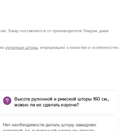
ссии. Товар поставляется от производителя Томдом, даем
щих
рулонные шторы
, информацию о качестве и особенностях
Высота рулонной и римской шторы 160 см.,
можно ли их сделать короче?
Нет необходимости делать штору заведомо
короткой, т.к. в рулонной шторе вы просто