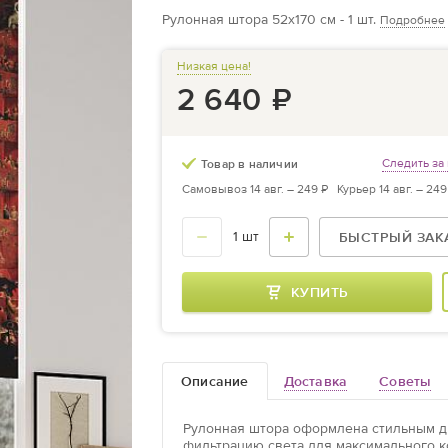
Рулонная штора 52х170 см - 1 шт.
Подробнее
Низкая цена!
2 640
₽
Следить за
Товар в наличии
Самовывоз 14 авг. –
249 ₽
Курьер 14 авг. –
249
БЫСТРЫЙ ЗАК
КУПИТЬ
Описание
Доставка
Cоветы
Рулонная штора оформлена стильным ди
фильтрацию света для максимального к