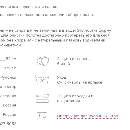
ся непосредственно на раму. Сверление при монтаже
чкой как справа, так и слева.
ебуется. Вал, на который накручивается полотно, имеет
на валике должен оставаться один оборот ткани.
у, которую легко зафиксировать на чистой пластиковой
и – не стирать и не замачивать в воде. Это портит форму
оволайт»
 Для очистки полотна достаточно протереть его влажной
ом без хлора или с натуральными пятновыводителями.
данной модели в том, что конструкция автоматическая,
кой-щеткой.
лотна можно менять при помощи пульта управления.
ы «ловолайт» – оптимальный вариант для комнат с
стеклением, для оформления больших или труднодоступных
52 см
Защита от солнца
6 из 10
мов.
170 см
 Рулонки
Уход
См. символы на ярлыке
олиэстер
Средняя
Защита от усадки и
выцветания
Россия
Россия
Инструкция для рулонных штор
82715052