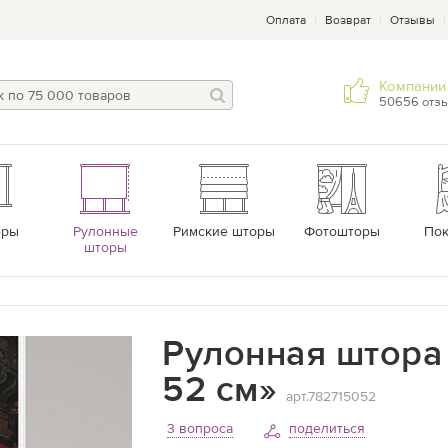
Оплата
Возврат
Отзывы
Компании 
50656 отз
еры
Рулонные
Римские шторы
Фотошторы
По
шторы
Рулонная штора 
52 см»
арт.782715052
3 вопроса
поделиться