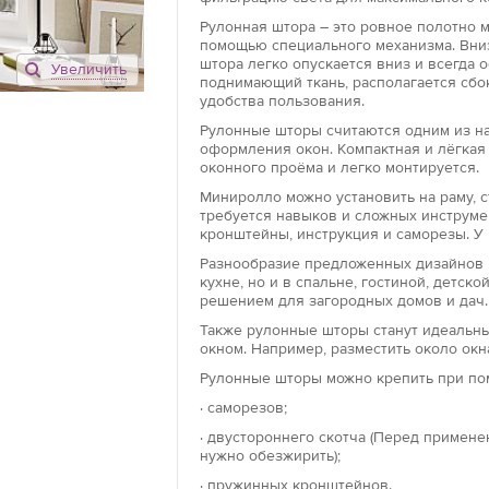
Рулонная штора – это ровное полотно 
помощью специального механизма. Вниз
штора легко опускается вниз и всегда 
Увеличить
Открытого ти
поднимающий ткань, располагается сбо
удобства пользования.
Рулонные што
конструкцию, 
Рулонные шторы считаются одним из на
оформления окон. Компактная и лёгкая
направляющей
оконного проёма и легко монтируется.
роллеты возмо
проема.
Миниролло можно установить на раму, ст
требуется навыков и сложных инструме
кронштейны, инструкция и саморезы. У 
Закрытого ти
Разнообразие предложенных дизайнов 
Конструкция р
кухне, но и в спальне, гостиной, детс
текстильное 
решением для загородных домов и дач.
механизма. Гл
Также рулонные шторы станут идеальны
направляющих 
окном. Например, разместить около окн
Благодаря так
Рулонные шторы можно крепить при по
защищает от 
· саморезов;
Модель «мини
· двустороннего скотча (Перед примен
нужно обезжирить);
Роллеты «мини
установки. М
· пружинных кронштейнов.