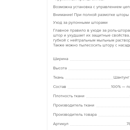
окон и крепят
Возможна установка с управлением цепо
изделия не тр
Внимание! При полной размотке шторы 
клейкую основ
поверхности.
Уход за рулонными шторами
Главное правило в уходе за роль-шторам
Рольшторы «л
штор и ухудшает их защитные свойства.
губкой с нейтральным мыльным раствор
Преимущество 
Также можно пылесосить штору с насад
положение по
Рулонные штор
Ширина
панорамным о
оконных прое
Высота
Ткань
Шантунг
Состав
100% — п
Плотность ткани
Производитель ткани
Производитель товара
Артикул
7