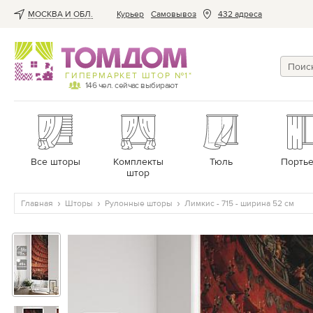
МОСКВА И ОБЛ.
Курьер
Cамовывоз
432 адреса
ГИПЕРМАРКЕТ ШТОР №1*
146
чел. сейчас выбирают
Все шторы
Комплекты
Тюль
Порть
штор
Главная
Шторы
Рулонные шторы
Лимкис - 715 - ширина 52 см