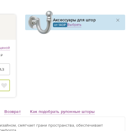
Аксессуары для штор
Выбрать
от 140
 ценой
 ₽
АЗ
Возврат
Как подобрать рулонные шторы
зайном, смягчает грани пространства, обеспечивает
омфорта.