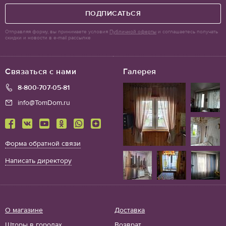
ПОДПИСАТЬСЯ
Отправляя форму, вы принимаете условия
Публичной оферты
и соглашаетесь получать
скидки и новости в e-mail рассылке
Связаться с нами
Галерея
8-800-707-05-81
info@TomDom.ru
Форма обратной связи
Написать директору
О магазине
Доставка
Шторы в городах
Возврат