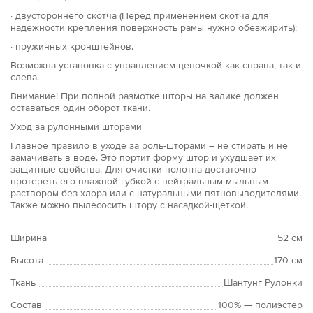
· двустороннего скотча (Перед применением скотча для
надежности крепления поверхность рамы нужно обезжирить);
· пружинных кронштейнов.
Возможна установка с управлением цепочкой как справа, так и
слева.
Внимание! При полной размотке шторы на валике должен
оставаться один оборот ткани.
Уход за рулонными шторами
Главное правило в уходе за роль-шторами – не стирать и не
замачивать в воде. Это портит форму штор и ухудшает их
защитные свойства. Для очистки полотна достаточно
протереть его влажной губкой с нейтральным мыльным
раствором без хлора или с натуральными пятновыводителями.
Также можно пылесосить штору с насадкой-щеткой.
Ширина
52 см
Высота
170 см
Ткань
Шантунг Рулонки
Состав
100% — полиэстер