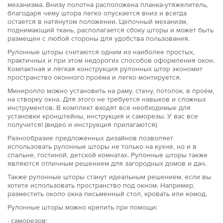
механизма. Внизу полотна расположена планка-утяжелитель,
благодаря чему штора легко опускается вниз и всегда
остается в натянутом положении. Цепочный механизм,
поднимающий ткань, располагается сбоку шторы и может быть
размещен с любой стороны для удобства пользования.
Рулонные шторы считаются одним из наиболее простых,
практичных и при этом недорогих способов оформления окон.
Компактная и лёгкая конструкция рулонных штор экономит
пространство оконного проёма и легко монтируется.
Миниролло можно установить на раму, стену, потолок, в проём,
на створку окна. Для этого не требуется навыков и сложных
инструментов. В комплект входят все необходимые для
установки кронштейны, инструкция и саморезы. У вас все
получится! (видео и инструкция прилагаются)
Разнообразие предложенных дизайнов позволяет
использовать рулонные шторы не только на кухне, но и в
спальне, гостиной, детской комнатах. Рулонные шторы также
являются отличным решением для загородных домов и дач.
Также рулонные шторы станут идеальным решением, если вы
хотите использовать пространство под окном. Например,
разместить около окна письменный стол, кровать или комод.
Рулонные шторы можно крепить при помощи:
· саморезов;