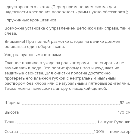
· двустороннего скотча (Перед применением скотча для
надежности крепления поверхность рамы нужно обезжирить);
· пружинных кронштейнов.
Возможна установка с управлением цепочкой как справа, так и
слева.
Внимание! При полной размотке шторы на валике должен
оставаться один оборот ткани.
Уход за рулонными шторами
Главное правило в уходе за роль-шторами – не стирать и не
замачивать в воде. Это портит форму штор и ухудшает их
защитные свойства. Для очистки полотна достаточно
протереть его влажной губкой с нейтральным мыльным
раствором без хлора или с натуральными пятновыводителями.
Также можно пылесосить штору с насадкой-щеткой.
Ширина
52 см
Высота
170 см
Ткань
Шантунг Рулонки
Состав
100% — полиэстер