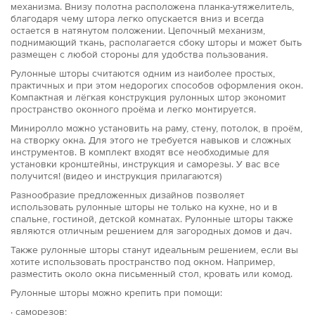
механизма. Внизу полотна расположена планка-утяжелитель,
благодаря чему штора легко опускается вниз и всегда
остается в натянутом положении. Цепочный механизм,
поднимающий ткань, располагается сбоку шторы и может быть
размещен с любой стороны для удобства пользования.
Рулонные шторы считаются одним из наиболее простых,
практичных и при этом недорогих способов оформления окон.
Компактная и лёгкая конструкция рулонных штор экономит
пространство оконного проёма и легко монтируется.
Миниролло можно установить на раму, стену, потолок, в проём,
на створку окна. Для этого не требуется навыков и сложных
инструментов. В комплект входят все необходимые для
установки кронштейны, инструкция и саморезы. У вас все
получится! (видео и инструкция прилагаются)
Разнообразие предложенных дизайнов позволяет
использовать рулонные шторы не только на кухне, но и в
спальне, гостиной, детской комнатах. Рулонные шторы также
являются отличным решением для загородных домов и дач.
Также рулонные шторы станут идеальным решением, если вы
хотите использовать пространство под окном. Например,
разместить около окна письменный стол, кровать или комод.
Рулонные шторы можно крепить при помощи:
· саморезов;