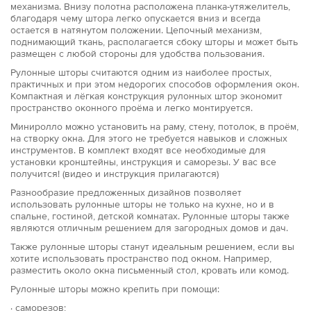
механизма. Внизу полотна расположена планка-утяжелитель,
благодаря чему штора легко опускается вниз и всегда
остается в натянутом положении. Цепочный механизм,
поднимающий ткань, располагается сбоку шторы и может быть
размещен с любой стороны для удобства пользования.
Рулонные шторы считаются одним из наиболее простых,
практичных и при этом недорогих способов оформления окон.
Компактная и лёгкая конструкция рулонных штор экономит
пространство оконного проёма и легко монтируется.
Миниролло можно установить на раму, стену, потолок, в проём,
на створку окна. Для этого не требуется навыков и сложных
инструментов. В комплект входят все необходимые для
установки кронштейны, инструкция и саморезы. У вас все
получится! (видео и инструкция прилагаются)
Разнообразие предложенных дизайнов позволяет
использовать рулонные шторы не только на кухне, но и в
спальне, гостиной, детской комнатах. Рулонные шторы также
являются отличным решением для загородных домов и дач.
Также рулонные шторы станут идеальным решением, если вы
хотите использовать пространство под окном. Например,
разместить около окна письменный стол, кровать или комод.
Рулонные шторы можно крепить при помощи:
· саморезов;