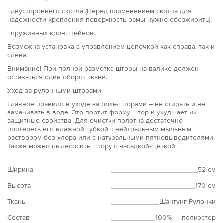
· двустороннего скотча (Перед применением скотча для
надежности крепления поверхность рамы нужно обезжирить);
· пружинных кронштейнов.
Возможна установка с управлением цепочкой как справа, так и
слева.
Внимание! При полной размотке шторы на валике должен
оставаться один оборот ткани.
Уход за рулонными шторами
Главное правило в уходе за роль-шторами – не стирать и не
замачивать в воде. Это портит форму штор и ухудшает их
защитные свойства. Для очистки полотна достаточно
протереть его влажной губкой с нейтральным мыльным
раствором без хлора или с натуральными пятновыводителями.
Также можно пылесосить штору с насадкой-щеткой.
Ширина
52 см
Высота
170 см
Ткань
Шантунг Рулонки
Состав
100% — полиэстер