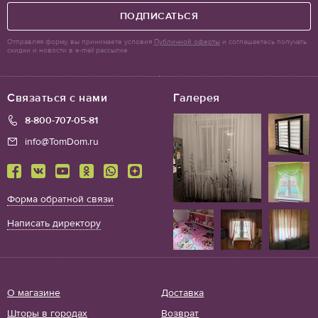
ПОДПИСАТЬСЯ
Отправляя форму, вы принимаете условия
Публичной оферты
и соглашаетесь получать
скидки и новости в e-mail рассылке
Связаться с нами
Галерея
8-800-707-05-81
info@TomDom.ru
Форма обратной связи
Написать директору
О магазине
Доставка
Шторы в городах
Возврат