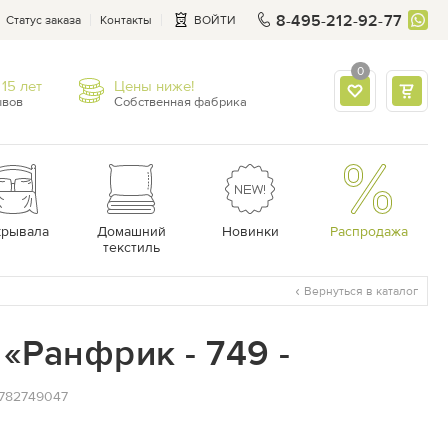
8-495-212-92-77
Статус заказа
Контакты
ВОЙТИ
0
15 лет
Цены ниже!
ывов
Собственная фабрика
крывала
Домашний
Новинки
Распродажа
текстиль
Вернуться в каталог
«Ранфрик - 749 -
.782749047