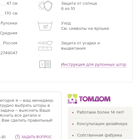
47 см
Защита от солнца
6 из 10
170 см
Увеличить
па
 Рулонки
Уход
См. символы на ярлыке
ры открытого типа представляют собой простую
Средняя
состоящую из верхнего вала, полотна, нижней
 планки и цепочки для управления. Крепление такой
Россия
Защита от усадки и
выцветания
жно к стене над окном, к потолку или внутри оконного
82749047
Инструкция для рулонных штор
па
аботает по такому же принципу, как и открытая роллета –
полотно накручивается на вал при помощи подъемного
авное отличие закрытой модели – это наличие
планок с двух сторон полотна и короба, закрывающего вал.
Сегодня я – ваш менеджер.
ому устройству штора хорошо держит форму и надежно
 трудно выбрать шторы в
проникновения солнечных лучей в опущенном виде.
 задача – выяснить Ваши
Работаем более 14 лет!
яснить все детали и
 Вам сделать правильный
»
Консультации дизайнера
» – компактное и удобное решение с точки зрения
Собственная фабрика
ини-шторы предназначены для декорирования пластиковых
-81
ЗАДАТЬ ВОПРОС