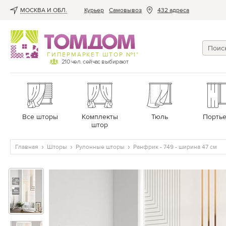
МОСКВА И ОБЛ.
Курьер
Cамовывоз
432 адреса
ГИПЕРМАРКЕТ ШТОР №1*
210
чел. сейчас выбирают
Все шторы
Комплекты
Тюль
Порть
штор
Главная
Шторы
Рулонные шторы
Ранфрик - 749 - ширина 47 см