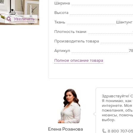
Ширина
Высота
Увеличить
Открытого ти
Ткань
Шантунг
Рулонные што
Плотность ткани
конструкцию, 
направляющей
Производитель товара
роллеты возмо
Артикул
7
проема.
Полное описание товара
Закрытого ти
Конструкция р
текстильное 
механизма. Гл
направляющих 
Здравствуйте! 
Благодаря так
Я понимаю, как
защищает от 
интернете. Моя
пожелания, объ
нюансы, помочь
Модель «мини
выбор.
Роллеты «мини
Елена Розанова
установки. М
8 800 707-05