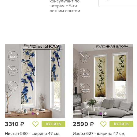
консультант по
окон и крепят
шторам с 5-ти
изделия не тр
летним опытом
клейкую основ
поверхности.
Рольшторы «л
Преимущество 
положение по
Рулонные штор
панорамным о
оконных прое
3310 ₽
2590 ₽
КУПИТЬ
КУПИТЬ
Нистан-580 - ширина 47 см,
Изерэ-627 - ширина 47 см,