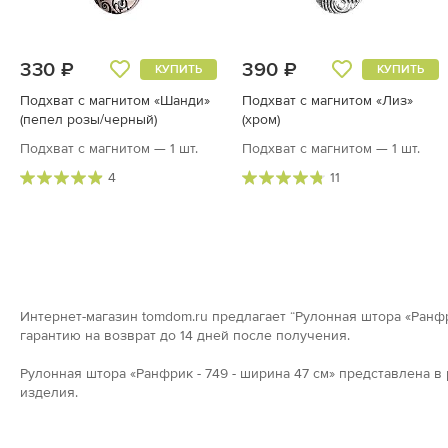
330 ₽
390 ₽
КУПИТЬ
КУПИТЬ
Подхват с магнитом «Шанди»
Подхват с магнитом «Лиз»
(пепел розы/черный)
(хром)
Подхват с магнитом — 1 шт.
Подхват с магнитом — 1 шт.
4
11
Интернет-магазин tomdom.ru предлагает “Рулонная штора «Ранфри
гарантию на возврат до 14 дней после получения.
Рулонная штора «Ранфрик - 749 - ширина 47 см» представлена 
изделия.