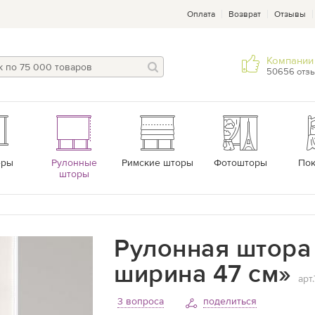
Оплата
Возврат
Отзывы
Компании 
50656 отз
еры
Рулонные
Римские шторы
Фотошторы
По
шторы
Рулонная штора 
ширина 47 см»
арт
3 вопроса
поделиться