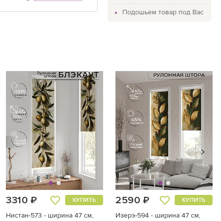
ся непосредственно на раму. Сверление при монтаже
Подошьем товар под Вас
ебуется. Вал, на который накручивается полотно, имеет
у, которую легко зафиксировать на чистой пластиковой
оволайт»
данной модели в том, что конструкция автоматическая,
лотна можно менять при помощи пульта управления.
ы «ловолайт» – оптимальный вариант для комнат с
стеклением, для оформления больших или труднодоступных
мов.
3310 ₽
2590 ₽
КУПИТЬ
КУПИТЬ
Нистан-573 - ширина 47 см,
Изерэ-594 - ширина 47 см,