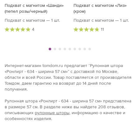
Подхват с магнитом «Шанди»
Подхват с магнитом «Лиз»
(пепел розы/черный)
(хром)
Подхват с магнитом — 1 шт.
Подхват с магнитом — 1 шт.
4
11
Интернет-магазин tomdom.ru предлагает “Рулонная штора
«Ронлирт - 634 - ширина 57 см»” с доставкой по Москве,
области и всей России. Товар поставляется от производителя
Томдом, даем гарантию на возврат до 14 дней после
получения.
Рулонная штора «Ронлирт - 634 - ширина 57 см» представлена
в размерe 57 см. В разделе ниже вы найдете 208 отзывов,
описывающих
рулонные шторы
, информацию о качестве и
особенностях изделия.