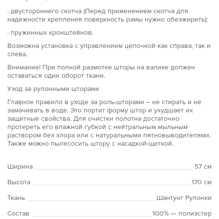
· двустороннего скотча (Перед применением скотча для
надежности крепления поверхность рамы нужно обезжирить);
· пружинных кронштейнов.
Возможна установка с управлением цепочкой как справа, так и
слева.
Внимание! При полной размотке шторы на валике должен
оставаться один оборот ткани.
Уход за рулонными шторами
Главное правило в уходе за роль-шторами – не стирать и не
замачивать в воде. Это портит форму штор и ухудшает их
защитные свойства. Для очистки полотна достаточно
протереть его влажной губкой с нейтральным мыльным
раствором без хлора или с натуральными пятновыводителями.
Также можно пылесосить штору с насадкой-щеткой.
Ширина
57 см
Высота
170 см
Ткань
Шантунг Рулонки
Состав
100% — полиэстер