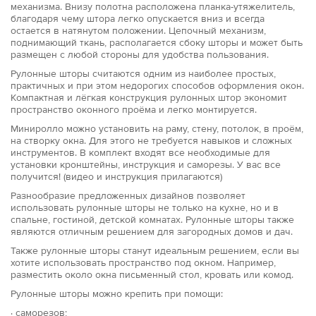
механизма. Внизу полотна расположена планка-утяжелитель,
благодаря чему штора легко опускается вниз и всегда
остается в натянутом положении. Цепочный механизм,
поднимающий ткань, располагается сбоку шторы и может быть
размещен с любой стороны для удобства пользования.
Рулонные шторы считаются одним из наиболее простых,
практичных и при этом недорогих способов оформления окон.
Компактная и лёгкая конструкция рулонных штор экономит
пространство оконного проёма и легко монтируется.
Миниролло можно установить на раму, стену, потолок, в проём,
на створку окна. Для этого не требуется навыков и сложных
инструментов. В комплект входят все необходимые для
установки кронштейны, инструкция и саморезы. У вас все
получится! (видео и инструкция прилагаются)
Разнообразие предложенных дизайнов позволяет
использовать рулонные шторы не только на кухне, но и в
спальне, гостиной, детской комнатах. Рулонные шторы также
являются отличным решением для загородных домов и дач.
Также рулонные шторы станут идеальным решением, если вы
хотите использовать пространство под окном. Например,
разместить около окна письменный стол, кровать или комод.
Рулонные шторы можно крепить при помощи:
· саморезов;