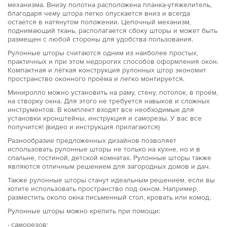
механизма. Внизу полотна расположена планка-утяжелитель,
благодаря чему штора легко опускается вниз и всегда
остается в натянутом положении. Цепочный механизм,
поднимающий ткань, располагается сбоку шторы и может быть
размещен с любой стороны для удобства пользования.
Рулонные шторы считаются одним из наиболее простых,
практичных и при этом недорогих способов оформления окон.
Компактная и лёгкая конструкция рулонных штор экономит
пространство оконного проёма и легко монтируется.
Миниролло можно установить на раму, стену, потолок, в проём,
на створку окна. Для этого не требуется навыков и сложных
инструментов. В комплект входят все необходимые для
установки кронштейны, инструкция и саморезы. У вас все
получится! (видео и инструкция прилагаются)
Разнообразие предложенных дизайнов позволяет
использовать рулонные шторы не только на кухне, но и в
спальне, гостиной, детской комнатах. Рулонные шторы также
являются отличным решением для загородных домов и дач.
Также рулонные шторы станут идеальным решением, если вы
хотите использовать пространство под окном. Например,
разместить около окна письменный стол, кровать или комод.
Рулонные шторы можно крепить при помощи:
· саморезов;