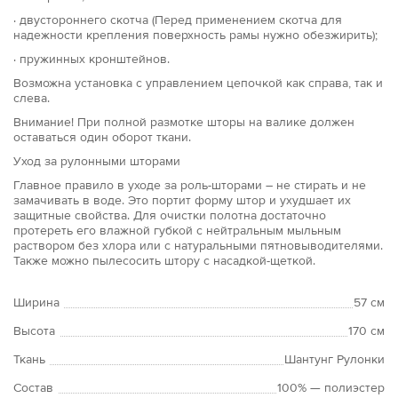
· двустороннего скотча (Перед применением скотча для
надежности крепления поверхность рамы нужно обезжирить);
· пружинных кронштейнов.
Возможна установка с управлением цепочкой как справа, так и
слева.
Внимание! При полной размотке шторы на валике должен
оставаться один оборот ткани.
Уход за рулонными шторами
Главное правило в уходе за роль-шторами – не стирать и не
замачивать в воде. Это портит форму штор и ухудшает их
защитные свойства. Для очистки полотна достаточно
протереть его влажной губкой с нейтральным мыльным
раствором без хлора или с натуральными пятновыводителями.
Также можно пылесосить штору с насадкой-щеткой.
Ширина
57 см
Высота
170 см
Ткань
Шантунг Рулонки
Состав
100% — полиэстер