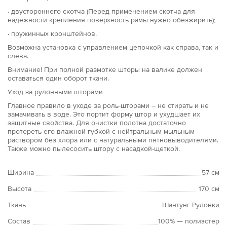
· двустороннего скотча (Перед применением скотча для
надежности крепления поверхность рамы нужно обезжирить);
· пружинных кронштейнов.
Возможна установка с управлением цепочкой как справа, так и
слева.
Внимание! При полной размотке шторы на валике должен
оставаться один оборот ткани.
Уход за рулонными шторами
Главное правило в уходе за роль-шторами – не стирать и не
замачивать в воде. Это портит форму штор и ухудшает их
защитные свойства. Для очистки полотна достаточно
протереть его влажной губкой с нейтральным мыльным
раствором без хлора или с натуральными пятновыводителями.
Также можно пылесосить штору с насадкой-щеткой.
Ширина
57 см
Высота
170 см
Ткань
Шантунг Рулонки
Состав
100% — полиэстер