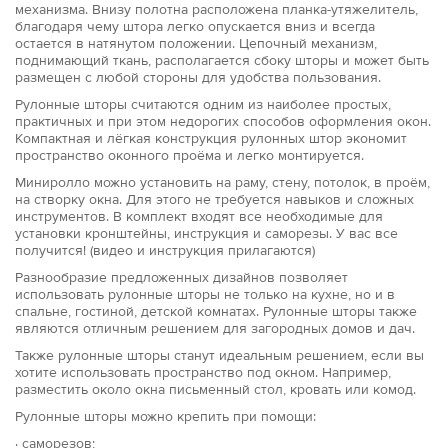
механизма. Внизу полотна расположена планка-утяжелитель,
благодаря чему штора легко опускается вниз и всегда
остается в натянутом положении. Цепочный механизм,
поднимающий ткань, располагается сбоку шторы и может быть
размещен с любой стороны для удобства пользования.
Рулонные шторы считаются одним из наиболее простых,
практичных и при этом недорогих способов оформления окон.
Компактная и лёгкая конструкция рулонных штор экономит
пространство оконного проёма и легко монтируется.
Миниролло можно установить на раму, стену, потолок, в проём,
на створку окна. Для этого не требуется навыков и сложных
инструментов. В комплект входят все необходимые для
установки кронштейны, инструкция и саморезы. У вас все
получится! (видео и инструкция прилагаются)
Разнообразие предложенных дизайнов позволяет
использовать рулонные шторы не только на кухне, но и в
спальне, гостиной, детской комнатах. Рулонные шторы также
являются отличным решением для загородных домов и дач.
Также рулонные шторы станут идеальным решением, если вы
хотите использовать пространство под окном. Например,
разместить около окна письменный стол, кровать или комод.
Рулонные шторы можно крепить при помощи:
· саморезов;