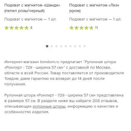
Подхват с магнитом «Шанди»
Подхват с магнитом «Лиз»
(пепел розы/черный)
(хром)
Подхват с магнитом — 1 шт.
Подхват с магнитом — 1 шт.
4
11
Интернет-магазин tomdom.ru предлагает “Рулонная штора
«Ронлирт - 729 - ширина 57 см»” с доставкой по Москве,
области и всей России. Товар поставляется от производителя
Томдом, даем гарантию на возврат до 14 дней после
получения.
Рулонная штора «Ронлирт - 729 - ширина 57 см» представлена
в размерe 57 см. В разделе ниже вы найдете 208 отзывов,
описывающих
рулонные шторы
, информацию о качестве и
особенностях изделия.