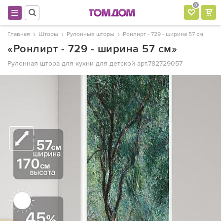
0
Главная
Шторы
Рулонные шторы
Ронлирт - 729 - ширина 57 см
«Ронлирт - 729 - ширина 57 см»
Рулонная штора для кухни для детской
арт.782729057