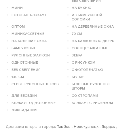
БЕЗ СВЕРЛЕНИЯ
МИНИ
НА КУХНЮ
ГОТОВЫЕ БЛЭКАУТ
ИЗ БАМБУКОВОЙ
СОЛОМКИ
ОПТОМ
НА ДЕРЕВЯННЫЕ ОКНА
МИНИКАССЕТНЫЕ
70 СМ
НА БОЛЬШИЕ ОКНА
НА БАЛКОННУЮ ДВЕРЬ
БАМБУКОВЫЕ
СОЛНЦЕЗАЩИТНЫЕ
РУЛОННЫЕ ЖАЛЮЗИ
ЗЕБРА
ОДНОТОННЫЕ
С РИСУНКОМ
БЕЗ СВЕРЛЕНИЯ
С ФОТОПЕЧАТЬЮ
140 СМ
БЕЛЫЕ
СЕРЫЕ РУЛОННЫЕ ШТОРЫ
БЕЖЕВЫЕ РУЛОННЫЕ
ШТОРЫ
ДЛЯ БЕСЕДКИ
СО СТРОПАМИ
БЛЭКАУТ ОДНОТОННЫЕ
БЛЭКАУТ С РИСУНКОМ
ЛИКВИДАЦИЯ
Доставим шторы в города:
Тамбов
,
Новокузнецк
,
Бердск
,