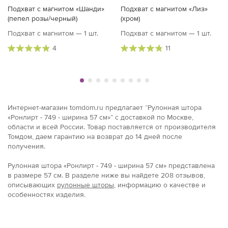
Подхват с магнитом «Шанди»
Подхват с магнитом «Лиз»
(пепел розы/черный)
(хром)
Подхват с магнитом — 1 шт.
Подхват с магнитом — 1 шт.
4
11
Интернет-магазин tomdom.ru предлагает “Рулонная штора
«Ронлирт - 749 - ширина 57 см»” с доставкой по Москве,
области и всей России. Товар поставляется от производителя
Томдом, даем гарантию на возврат до 14 дней после
получения.
Рулонная штора «Ронлирт - 749 - ширина 57 см» представлена
в размерe 57 см. В разделе ниже вы найдете 208 отзывов,
описывающих
рулонные шторы
, информацию о качестве и
особенностях изделия.