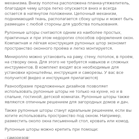
механизма. Внизу полотна расположена планка-утяжелитель,
благодаря чему штора легко опускается вниз и всегда
остается в натянутом положении. Цепочный механизм,
поднимающий ткань, располагается сбоку шторы и может быть
размещен с любой стороны для удобства пользования.
Рулонные шторы считаются одним из наиболее простых,
практичных и при этом недорогих способов оформления окон.
Компактная и лёгкая конструкция рулонных штор экономит
пространство оконного проёма и легко монтируется.
Миниролло можно установить на раму, стену, потолок, в проём,
на створку окна. Для этого не требуется навыков и сложных
инструментов. В комплект входят все необходимые для
установки кронштейны, инструкция и саморезы. У вас все
получится! (видео и инструкция прилагаются)
Разнообразие предложенных дизайнов позволяет
использовать рулонные шторы не только на кухне, но и в
спальне, гостиной, детской комнатах. Рулонные шторы также
являются отличным решением для загородных домов и дач.
Также рулонные шторы станут идеальным решением, если вы
хотите использовать пространство под окном. Например,
разместить около окна письменный стол, кровать или комод.
Рулонные шторы можно крепить при помощи:
· саморезов;