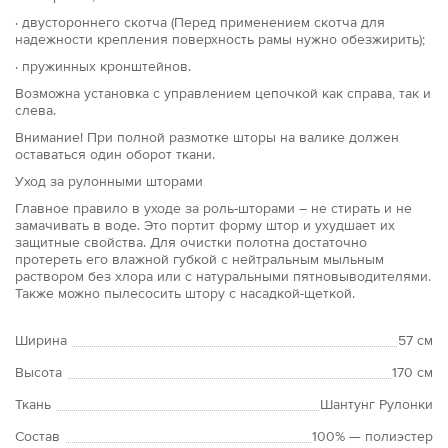
· двустороннего скотча (Перед применением скотча для
надежности крепления поверхность рамы нужно обезжирить);
· пружинных кронштейнов.
Возможна установка с управлением цепочкой как справа, так и
слева.
Внимание! При полной размотке шторы на валике должен
оставаться один оборот ткани.
Уход за рулонными шторами
Главное правило в уходе за роль-шторами – не стирать и не
замачивать в воде. Это портит форму штор и ухудшает их
защитные свойства. Для очистки полотна достаточно
протереть его влажной губкой с нейтральным мыльным
раствором без хлора или с натуральными пятновыводителями.
Также можно пылесосить штору с насадкой-щеткой.
Ширина
57 см
Высота
170 см
Ткань
Шантунг Рулонки
Состав
100% — полиэстер