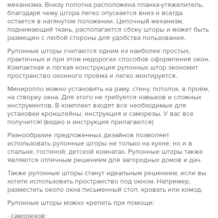
механизма. Внизу полотна расположена планка-утяжелитель,
благодаря чему штора легко опускается вниз и всегда
остается в натянутом положении. Цепочный механизм,
поднимающий ткань, располагается сбоку шторы и может быть
размещен с любой стороны для удобства пользования.
Рулонные шторы считаются одним из наиболее простых,
практичных и при этом недорогих способов оформления окон.
Компактная и лёгкая конструкция рулонных штор экономит
пространство оконного проёма и легко монтируется.
Миниролло можно установить на раму, стену, потолок, в проём,
на створку окна. Для этого не требуется навыков и сложных
инструментов. В комплект входят все необходимые для
установки кронштейны, инструкция и саморезы. У вас все
получится! (видео и инструкция прилагаются)
Разнообразие предложенных дизайнов позволяет
использовать рулонные шторы не только на кухне, но и в
спальне, гостиной, детской комнатах. Рулонные шторы также
являются отличным решением для загородных домов и дач.
Также рулонные шторы станут идеальным решением, если вы
хотите использовать пространство под окном. Например,
разместить около окна письменный стол, кровать или комод.
Рулонные шторы можно крепить при помощи:
· саморезов;