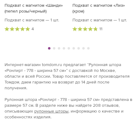
Подхват с магнитом «Шанди»
Подхват с магнитом «Лиз»
(пепел розы/черный)
(хром)
Подхват с магнитом — 1 шт.
Подхват с магнитом — 1 шт.
4
11
Интернет-магазин tomdom.ru предлагает “Рулонная штора
«Ронлирт - 778 - ширина 57 см»” с доставкой по Москве,
области и всей России. Товар поставляется от производителя
Томдом, даем гарантию на возврат до 14 дней после
получения.
Рулонная штора «Ронлирт - 778 - ширина 57 см» представлена в
размерe 57 см. В разделе ниже вы найдете 208 отзывов,
описывающих
рулонные шторы
, информацию о качестве и
особенностях изделия.