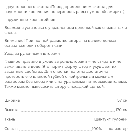
· двустороннего скотча (Перед применением скотча для
надежности крепления поверхность рамы нужно обезжирить);
· пружинных кронштейнов.
Возможна установка с управлением цепочкой как справа, так и
слева.
Внимание! При полной размотке шторы на валике должен
оставаться один оборот ткани.
Уход за рулонными шторами
Главное правило в уходе за роль-шторами – не стирать и не
замачивать в воде. Это портит форму штор и ухудшает их
защитные свойства. Для очистки полотна достаточно
протереть его влажной губкой с нейтральным мыльным
раствором без хлора или с натуральными пятновыводителями.
Также можно пылесосить штору с насадкой-щеткой.
Ширина
57 см
Высота
170 см
Ткань
Шантунг Рулонки
Состав
100% — полиэстер