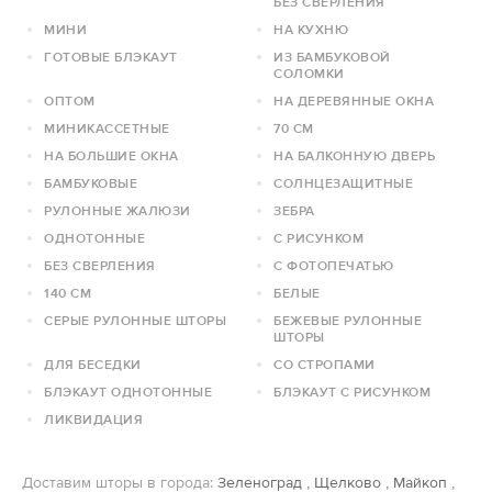
БЕЗ СВЕРЛЕНИЯ
МИНИ
НА КУХНЮ
ГОТОВЫЕ БЛЭКАУТ
ИЗ БАМБУКОВОЙ
СОЛОМКИ
ОПТОМ
НА ДЕРЕВЯННЫЕ ОКНА
МИНИКАССЕТНЫЕ
70 СМ
НА БОЛЬШИЕ ОКНА
НА БАЛКОННУЮ ДВЕРЬ
БАМБУКОВЫЕ
СОЛНЦЕЗАЩИТНЫЕ
РУЛОННЫЕ ЖАЛЮЗИ
ЗЕБРА
ОДНОТОННЫЕ
С РИСУНКОМ
БЕЗ СВЕРЛЕНИЯ
С ФОТОПЕЧАТЬЮ
140 СМ
БЕЛЫЕ
СЕРЫЕ РУЛОННЫЕ ШТОРЫ
БЕЖЕВЫЕ РУЛОННЫЕ
ШТОРЫ
ДЛЯ БЕСЕДКИ
СО СТРОПАМИ
БЛЭКАУТ ОДНОТОННЫЕ
БЛЭКАУТ С РИСУНКОМ
ЛИКВИДАЦИЯ
Доставим шторы в города:
Зеленоград
,
Щелково
,
Майкоп
,