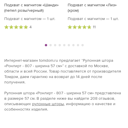
Подхват с магнитом «Шанди»
Подхват с магнитом «Лиз»
(пепел розы/черный)
(хром)
Подхват с магнитом — 1 шт.
Подхват с магнитом — 1 шт.
4
11
Интернет-магазин tomdom.ru предлагает “Рулонная штора
«Ронлирт - 807 - ширина 57 см»” с доставкой по Москве,
области и всей России. Товар поставляется от производителя
Томдом, даем гарантию на возврат до 14 дней после
получения.
Рулонная штора «Ронлирт - 807 - ширина 57 см» представлена
в размерe 57 см. В разделе ниже вы найдете 208 отзывов,
описывающих
рулонные шторы
, информацию о качестве и
особенностях изделия.