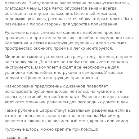
механизма. Внизу полотна расположена планка-утяжелитель,
благодаря чему штора легко опускается вниз и всегда
остается в натянутом положении. Цепочный механизм,
поднимающий ткань, располагается сбоку шторы и может быть
размещен с любой стороны для удобства пользования.
Рулонные шторы считаются одним из наиболее простых,
практичных и при этом недорогих способов оформления окон.
Компактная и лёгкая конструкция рулонных штор экономит
пространство оконного проёма и легко монтируется.
Миниролло можно установить на раму, стену, потолок, в проём,
на створку окна. Для этого не требуется навыков и сложных
инструментов. В комплект входят все необходимые для
установки кронштейны, инструкция и саморезы. У вас все
получится! (видео и инструкция прилагаются)
Разнообразие предложенных дизайнов позволяет
использовать рулонные шторы не только на кухне, но и в
спальне, гостиной, детской комнатах. Рулонные шторы также
являются отличным решением для загородных домов и дач.
Также рулонные шторы станут идеальным решением, если вы
хотите использовать пространство под окном. Например,
разместить около окна письменный стол, кровать или комод.
Рулонные шторы можно крепить при помощи:
· саморезов;