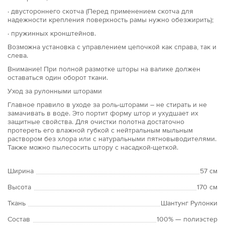
· двустороннего скотча (Перед применением скотча для
надежности крепления поверхность рамы нужно обезжирить);
· пружинных кронштейнов.
Возможна установка с управлением цепочкой как справа, так и
слева.
Внимание! При полной размотке шторы на валике должен
оставаться один оборот ткани.
Уход за рулонными шторами
Главное правило в уходе за роль-шторами – не стирать и не
замачивать в воде. Это портит форму штор и ухудшает их
защитные свойства. Для очистки полотна достаточно
протереть его влажной губкой с нейтральным мыльным
раствором без хлора или с натуральными пятновыводителями.
Также можно пылесосить штору с насадкой-щеткой.
Ширина
57 см
Высота
170 см
Ткань
Шантунг Рулонки
Состав
100% — полиэстер