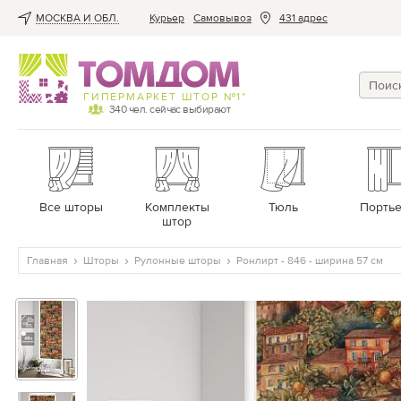
МОСКВА И ОБЛ.
Курьер
Cамовывоз
431 адрес
ГИПЕРМАРКЕТ ШТОР №1*
340
чел. сейчас выбирают
Все шторы
Комплекты
Тюль
Порть
штор
Главная
Шторы
Рулонные шторы
Ронлирт - 846 - ширина 57 см