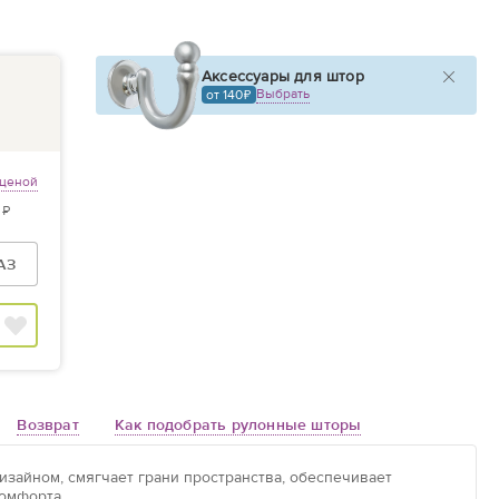
Аксессуары для штор
Выбрать
от 140
 ценой
 ₽
АЗ
Возврат
Как подобрать рулонные шторы
зайном, смягчает грани пространства, обеспечивает
омфорта.