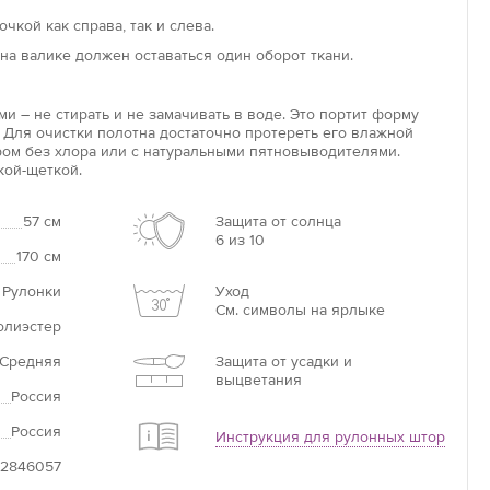
ся непосредственно на раму. Сверление при монтаже
чкой как справа, так и слева.
ебуется. Вал, на который накручивается полотно, имеет
на валике должен оставаться один оборот ткани.
у, которую легко зафиксировать на чистой пластиковой
и – не стирать и не замачивать в воде. Это портит форму
оволайт»
 Для очистки полотна достаточно протереть его влажной
ом без хлора или с натуральными пятновыводителями.
данной модели в том, что конструкция автоматическая,
кой-щеткой.
лотна можно менять при помощи пульта управления.
ы «ловолайт» – оптимальный вариант для комнат с
стеклением, для оформления больших или труднодоступных
57 см
Защита от солнца
6 из 10
мов.
170 см
 Рулонки
Уход
См. символы на ярлыке
олиэстер
Средняя
Защита от усадки и
выцветания
Россия
Россия
Инструкция для рулонных штор
82846057