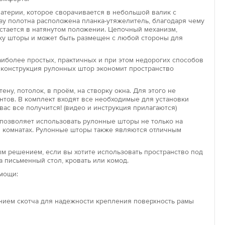
материи, которое сворачивается в небольшой валик с
у полотна расположена планка-утяжелитель, благодаря чему
остается в натянутом положении. Цепочный механизм,
Увеличить
па
ку шторы и может быть размещен с любой стороны для
ры открытого типа представляют собой простую
состоящую из верхнего вала, полотна, нижней
иболее простых, практичных и при этом недорогих способов
 конструкция рулонных штор экономит пространство
 планки и цепочки для управления. Крепление такой
жно к стене над окном, к потолку или внутри оконного
ену, потолок, в проём, на створку окна. Для этого не
нтов. В комплект входят все необходимые для установки
вас все получится! (видео и инструкция прилагаются)
па
позволяет использовать рулонные шторы не только на
аботает по такому же принципу, как и открытая роллета –
кой комнатах. Рулонные шторы также являются отличным
полотно накручивается на вал при помощи подъемного
авное отличие закрытой модели – это наличие
м решением, если вы хотите использовать пространство под
планок с двух сторон полотна и короба, закрывающего вал.
а письменный стол, кровать или комод.
ому устройству штора хорошо держит форму и надежно
мощи:
проникновения солнечных лучей в опущенном виде.
»
ением скотча для надежности крепления поверхность рамы
» – компактное и удобное решение с точки зрения
ини-шторы предназначены для декорирования пластиковых