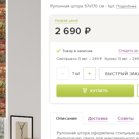
Рулонная штора 57х170 см - 1шт.
Подробнее
Низкая цена!
2 690
₽
Следить за
Товар в наличии
Самовывоз 13 авг. –
249 ₽
Курьер 13 авг. –
249
БЫСТРЫЙ ЗАК
КУПИТЬ
Описание
Доставка
Cоветы
Рулонная штора оформлена стильным ди
фильтрацию света для максимального к