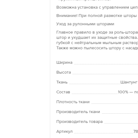
окон и крепят
Возможна установка с управлением цепо
изделия не тр
Внимание! При полной размотке шторы 
клейкую основ
поверхности.
Уход за рулонными шторами
Главное правило в уходе за роль-шторам
Рольшторы «л
штор и ухудшает их защитные свойства.
губкой с нейтральным мыльным раствор
Преимущество 
Также можно пылесосить штору с насад
положение по
Рулонные штор
Ширина
панорамным о
оконных прое
Высота
Ткань
Шантунг
Состав
100% — п
Плотность ткани
Производитель ткани
Производитель товара
Артикул
7