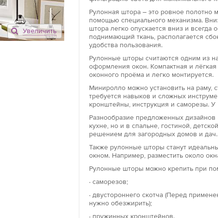
Рулонная штора – это ровное полотно 
помощью специального механизма. Вниз
штора легко опускается вниз и всегда 
Увеличить
Открытого ти
поднимающий ткань, располагается сбо
удобства пользования.
Рулонные што
конструкцию, 
Рулонные шторы считаются одним из на
оформления окон. Компактная и лёгкая
направляющей
оконного проёма и легко монтируется.
роллеты возмо
проема.
Миниролло можно установить на раму, ст
требуется навыков и сложных инструме
кронштейны, инструкция и саморезы. У 
Закрытого ти
Разнообразие предложенных дизайнов 
Конструкция р
кухне, но и в спальне, гостиной, детс
текстильное 
решением для загородных домов и дач.
механизма. Гл
Также рулонные шторы станут идеальны
направляющих 
окном. Например, разместить около окн
Благодаря так
Рулонные шторы можно крепить при по
защищает от 
· саморезов;
Модель «мини
· двустороннего скотча (Перед примен
нужно обезжирить);
Роллеты «мини
установки. М
· пружинных кронштейнов.