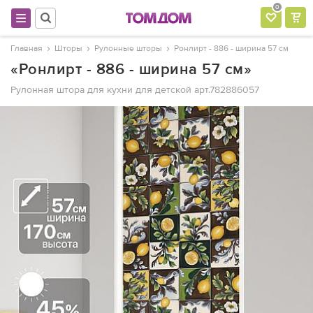
0
Главная
Шторы
Рулонные шторы
Ронлирт - 886 - ширина 57 см
«Ронлирт - 886 - ширина 57 см»
Рулонная штора для кухни для детской
арт.782886057