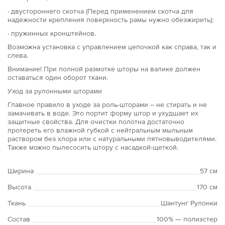
· двустороннего скотча (Перед применением скотча для
надежности крепления поверхность рамы нужно обезжирить);
· пружинных кронштейнов.
Возможна установка с управлением цепочкой как справа, так и
слева.
Внимание! При полной размотке шторы на валике должен
оставаться один оборот ткани.
Уход за рулонными шторами
Главное правило в уходе за роль-шторами – не стирать и не
замачивать в воде. Это портит форму штор и ухудшает их
защитные свойства. Для очистки полотна достаточно
протереть его влажной губкой с нейтральным мыльным
раствором без хлора или с натуральными пятновыводителями.
Также можно пылесосить штору с насадкой-щеткой.
Ширина
57 см
Высота
170 см
Ткань
Шантунг Рулонки
Состав
100% — полиэстер