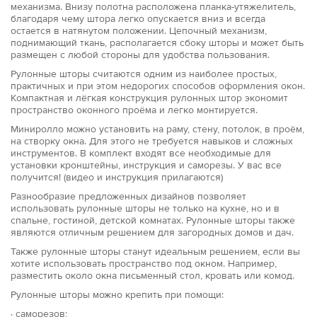
механизма. Внизу полотна расположена планка-утяжелитель,
благодаря чему штора легко опускается вниз и всегда
остается в натянутом положении. Цепочный механизм,
поднимающий ткань, располагается сбоку шторы и может быть
размещен с любой стороны для удобства пользования.
Рулонные шторы считаются одним из наиболее простых,
практичных и при этом недорогих способов оформления окон.
Компактная и лёгкая конструкция рулонных штор экономит
пространство оконного проёма и легко монтируется.
Миниролло можно установить на раму, стену, потолок, в проём,
на створку окна. Для этого не требуется навыков и сложных
инструментов. В комплект входят все необходимые для
установки кронштейны, инструкция и саморезы. У вас все
получится! (видео и инструкция прилагаются)
Разнообразие предложенных дизайнов позволяет
использовать рулонные шторы не только на кухне, но и в
спальне, гостиной, детской комнатах. Рулонные шторы также
являются отличным решением для загородных домов и дач.
Также рулонные шторы станут идеальным решением, если вы
хотите использовать пространство под окном. Например,
разместить около окна письменный стол, кровать или комод.
Рулонные шторы можно крепить при помощи:
· саморезов;