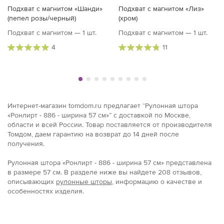
Подхват с магнитом «Шанди»
Подхват с магнитом «Лиз»
(пепел розы/черный)
(хром)
Подхват с магнитом — 1 шт.
Подхват с магнитом — 1 шт.
4
11
Интернет-магазин tomdom.ru предлагает “Рулонная штора
«Ронлирт - 886 - ширина 57 см»” с доставкой по Москве,
области и всей России. Товар поставляется от производителя
Томдом, даем гарантию на возврат до 14 дней после
получения.
Рулонная штора «Ронлирт - 886 - ширина 57 см» представлена
в размерe 57 см. В разделе ниже вы найдете 208 отзывов,
описывающих
рулонные шторы
, информацию о качестве и
особенностях изделия.