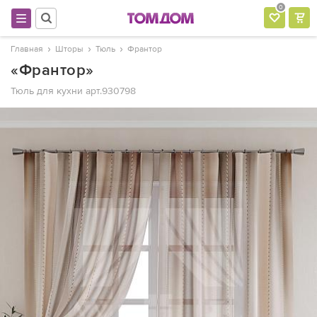
0
Главная
Шторы
Тюль
Франтор
«Франтор»
Тюль для кухни
арт.930798