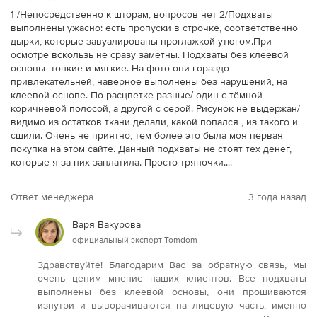
1 /Непосредственно к шторам, вопросов нет 2/Подхваты
выполнены ужасно: есть пропуски в строчке, соответственно
дырки, которые завуалированы проглажкой утюгом.При
осмотре вскользь не сразу заметны. Подхваты без клеевой
основы- тонкие и мягкие. На фото они гораздо
привлекательней, наверное выполнены без нарушений, на
клеевой основе. По расцветке разные/ один с тёмной
коричневой полосой, а другой с серой. Рисунок не выдержан/
видимо из остатков ткани делали, какой попался , из такого и
сшили. Очень не приятно, тем более это была моя первая
покупка на этом сайте. Данный подхваты не стоят тех денег,
которые я за них заплатила. Просто тряпочки....
Ответ менеджера
3 года назад
Варя Вакурова
официальный эксперт Tomdom
Здравствуйте! Благодарим Вас за обратную связь, мы
очень ценим мнение наших клиентов. Все подхваты
выполнены без клеевой основы, они прошиваются
изнутри и выворачиваются на лицевую часть, именно