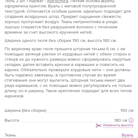
Тюль
2 шт.
Подхват -
доп.услуга
. Легкая основа (вуаль)
оформлена принтом. Вуаль с матовой полупрозрачной
текстурой. Отличается особым шиком, идеально подходит для
создания воздушных штор. Придает ощущение свежести,
хорошо пропускает воздух. Ткань неприхотлива в уходе,
хорошо стирается без разрушения волокон с течением
времени за счет высокого кручения нитей.
Ширина одного тюля без сборки 150 см, высота 180 см.
По верхнему краю тюля пришита шторная тесьма 6 см, с ее
помощью затянув узелки от кордовых нитей с обеих сторон и
стянув их до нужного размера можно сформировать округлые
складки, далее вставить крючки в кармашки и повесить на
карниз. Обязательно проверьте кордовые нити – они должны
быть надежно завязаны, в противном случае во время
стягивания они могут вылететь. Шторная тесьма имеет два
ряда кармашков, с их помощью можно регулировать не только
длину, но и ширину. Такое крепление подходит для всех типов
карнизов.
Ширина (без сборки)
150 см
Высота
180 см
Изменить высоту
Ткань
Вуаль