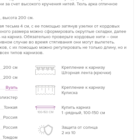
и за счет высокого кручения нитей. Тюль арка отличное
 высота 200 см.
Увеличить
я тесьма 4 см, с ее помощью затянув узелки от кордовых
ужного размера можно сформировать округлые складки, далее
 на карниз. Обязательно проверьте кордовые нити – они
ивном случае во время стягивания они могут вылететь.
ов, с их помощью можно регулировать не только длину, но и
всех типов карнизов.
200 см
Крепление к карнизу
Шторная лента (крючки)
200 см
Вуаль
Крепление к карнизу
Кулиска
олиэстер
Тонкая
Купить карниз
1 -рядный, 100-150 см
100-150 СМ
Россия
Россия
Защита от солнца
2 из 10
Томдом