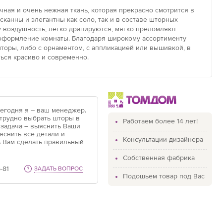
чная и очень нежная ткань, которая прекрасно смотрится в
канны и элегантны как соло, так и в составе шторных
у воздушность, легко драпируются, мягко преломляют
 оформление комнаты. Благодаря широкому ассортименту
оры, либо с орнаментом, с аппликацией или вышивкой, в
ься красиво и современно.
Сегодня я – ваш менеджер.
 трудно выбрать шторы в
Работаем более 14 лет!
 задача – выяснить Ваши
яснить все детали и
Консультации дизайнера
 Вам сделать правильный
Собственная фабрика
-81
ЗАДАТЬ ВОПРОС
Подошьем товар под Вас