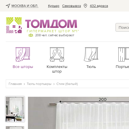
МОСКВА И ОБЛ.
Курьер
Cамовывоз
432 адреса
ГИПЕРМАРКЕТ ШТОР №1*
208
чел. сейчас выбирают
Все шторы
Комплекты
Тюль
Порть
штор
Главная
Тюль портьеры
Стим (белый)