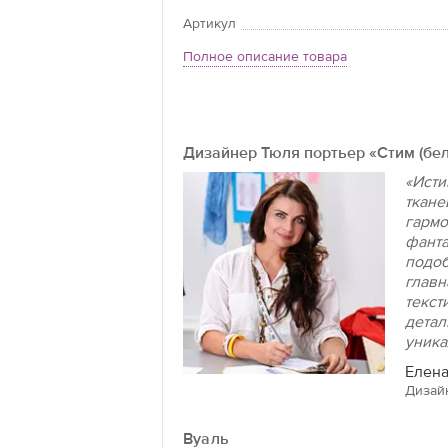
Артикул
Полное описание товара
Дизайнер Тюля портьер «Стим (бе
«Исти
ткане
гармо
фанта
подоб
главн
текст
детал
уника
Елена
Дизай
Вуаль