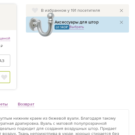
В избранном у 191 посетителя
Аксессуары для штор
Выбрать
от 140
 ценой
 ₽
АЗ
веты
Возврат
круглым нижним краем из бежевой вуали. Благодаря такому
уратная драпировка. Вуаль с матовой полупрозрачной
идеально подходит для создания воздушных штор. Придает
воздух. Ткань неприхотлива в уходе, хорошо стирается без