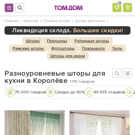
0
Главная
Королёв
Готовые шторы
Шторы для кухни
Ликвидация склада.
Большие скидки!
Шторы
Портьеры
Рулонные шторы
Римские шторы
Фотошторы
Покрывала
Тюль
Шторы для кухни
Разноуровневые шторы для
кухни в Королёве
1715
товаров
75 000 товаров
Скидки до 80%
49 935 отзывов