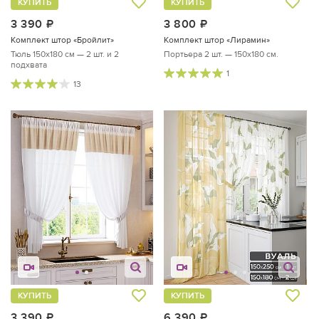
КУПИТЬ
КУПИТЬ
3 390
руб.
3 800
руб.
Комплект штор «Бройлит»
Комплект штор «Лирамин»
Тюль 150х180 см — 2 шт. и 2
Портьера 2 шт. — 150х180 см.
подхвата
1
13
КУПИТЬ
КУПИТЬ
3 390
руб.
6 390
руб.