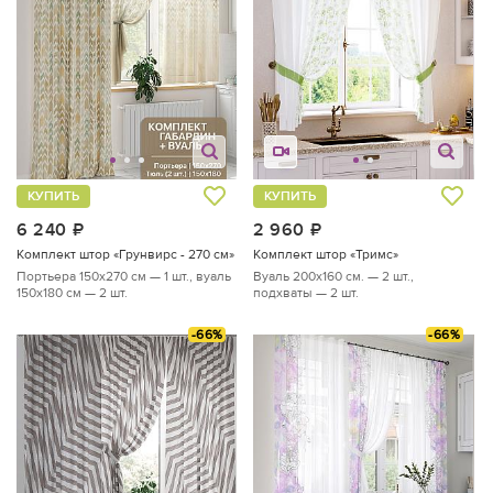
КУПИТЬ
КУПИТЬ
6 240
руб.
2 960
руб.
Комплект штор «Грунвирс - 270 см»
Комплект штор «Тримс»
Портьера 150х270 см — 1 шт., вуаль
Вуаль 200х160 см. — 2 шт.,
150х180 см — 2 шт.
подхваты — 2 шт.
-66%
-66%