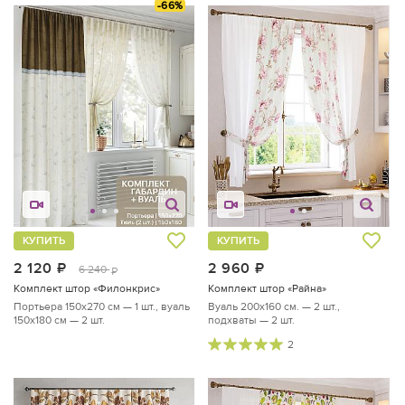
-66%
КУПИТЬ
КУПИТЬ
2 120
руб.
2 960
руб.
6 240
руб.
Комплект штор «Филонкрис»
Комплект штор «Райна»
Портьера 150х270 см — 1 шт., вуаль
Вуаль 200х160 см. — 2 шт.,
150х180 см — 2 шт.
подхваты — 2 шт.
2