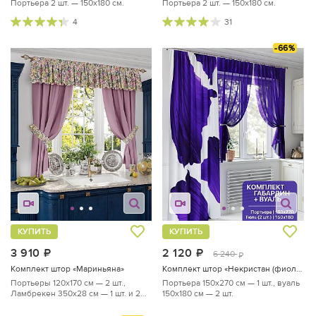
Портьера 2 шт. — 150х180 см.
Портьера 2 шт. — 150х180 см.
4
31
-66%
КУПИТЬ
КУПИТЬ
3 910
руб.
2 120
руб.
6 240
руб.
Комплект штор «Мариньяна»
Комплект штор «Некристан (фиолетовый)»
Портьеры 120х170 см — 2 шт.,
Портьера 150х270 см — 1 шт., вуаль
Ламбрекен 350х28 см — 1 шт. и 2
150х180 см — 2 шт.
подхвата