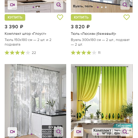
КУПИТЬ
КУПИТЬ
3 390
руб.
3 820
руб.
Комплект штор «Глоуст»
Тюль «Люсиан (бежевый)»
Тюль 150х180 см — 2 шт. и 2
Вуаль 300х180 см — 2 шт., подхват
подхвата
— 2 шт.
22
11