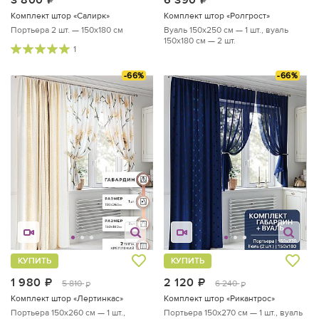
Комплект штор «Салирк»
Комплект штор «Ролгрост»
Портьера 2 шт. — 150х180 см
Вуаль 150х250 см — 1 шт., вуаль
150х180 см — 2 шт.
1
-66%
-66%
КУПИТЬ
КУПИТЬ
1 980
руб.
2 120
руб.
5 810
6 240
руб.
руб.
Комплект штор «Лертинкас»
Комплект штор «Рикантрос»
Портьера 150х260 см — 1 шт.,
Портьера 150х270 см — 1 шт., вуаль