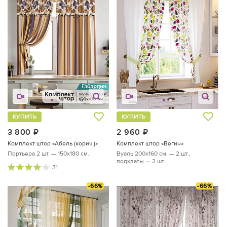
КУПИТЬ
КУПИТЬ
3 800
руб.
2 960
руб.
Комплект штор «Абель (корич.)»
Комплект штор «Вегин»
Портьера 2 шт. — 150х180 см.
Вуаль 200х160 см. — 2 шт.,
подхваты — 2 шт.
31
-66%
-66%