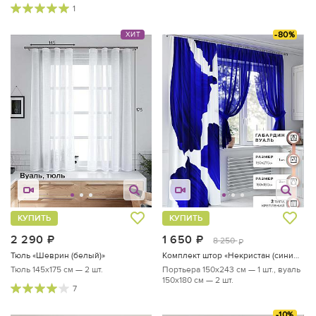
1
-80%
ХИТ
КУПИТЬ
КУПИТЬ
2 290
руб.
1 650
руб.
8 250
руб.
Тюль «Шеврин (белый)»
Комплект штор «Некристан (синий). Подшит: 243 см»
Тюль 145х175 см — 2 шт.
Портьера 150х243 см — 1 шт., вуаль
150х180 см — 2 шт.
7
-10%