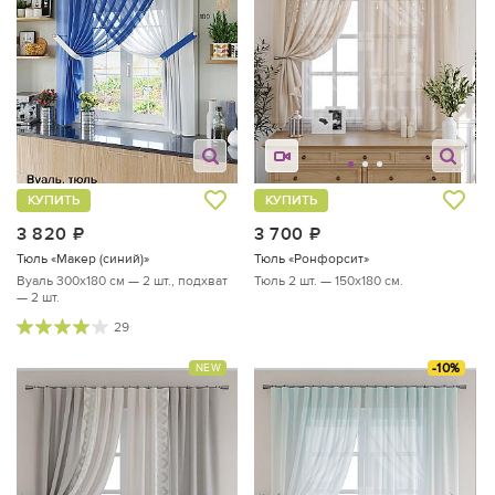
КУПИТЬ
КУПИТЬ
3 820
руб.
3 700
руб.
Тюль «Макер (синий)»
Тюль «Ронфорсит»
Вуаль 300х180 см — 2 шт., подхват
Тюль 2 шт. — 150х180 см.
— 2 шт.
29
-10%
NEW