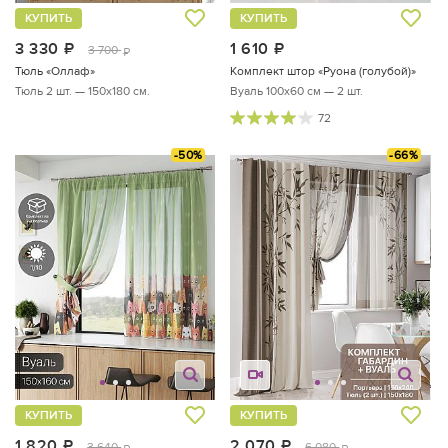
КУПИТЬ
КУПИТЬ
3 330
руб.
1 610
руб.
3 700
руб.
Тюль «Оллаф»
Комплект штор «Руона (голубой)»
Тюль 2 шт. — 150х180 см.
Вуаль 100х60 см — 2 шт.
72
-50%
-66%
КУПИТЬ
КУПИТЬ
1 820
руб.
2 070
руб.
3 640
6 080