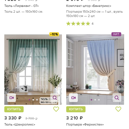
руб.
руб.
Тюль «Лирвиант - 07»
Комплект штор «Банетрикс»
Тюль 2 шт. — 150х160 см.
Портьера 150х240 см — 1 шт., вуаль
150х180 см — 2 шт.
4
-10%
ХИТ
КУПИТЬ
КУПИТЬ
3 330
руб.
3 210
руб.
3 700
руб.
Тюль «Шенроликс»
Портьера «Фернистен»