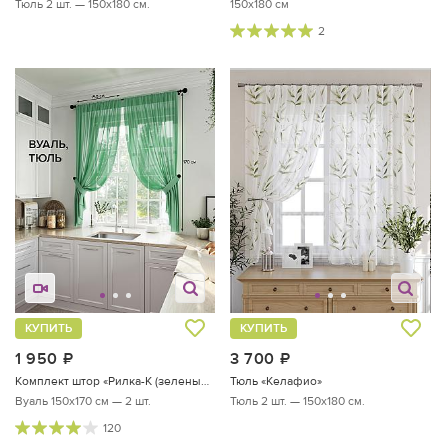
Тюль 2 шт. — 150х180 см.
150x180 см
2
КУПИТЬ
КУПИТЬ
1 950
руб.
3 700
руб.
Комплект штор «Рилка-К (зеленый)»
Тюль «Келафио»
Вуаль 150х170 см — 2 шт.
Тюль 2 шт. — 150х180 см.
120