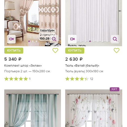
КУПИТЬ
КУПИТЬ
5 340
руб.
2 630
руб.
Комплект штор «Зилан»
Тюль «Ветай (белый)»
Портьера 2 шт. — 150х280 см.
Тюль (вуаль) 300х180 см
1
12
ХИТ