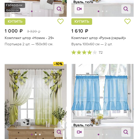
КУПИТЬ
КУПИТЬ
1 000
руб.
1 610
руб.
3 320
руб.
Комплект штор «Номик - 29»
Комплект штор «Руона (серый)»
Портьера 2 шт. — 150х90 см.
Вуаль 100х60 см — 2 шт.
72
-10%