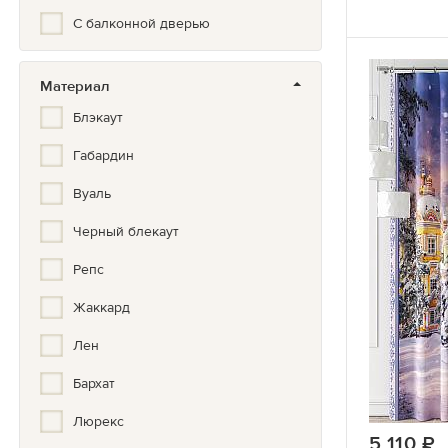
Животные
С балконной дверью
Зигзаг
Золото, Серебро, Бронза
Материал
Блэкаут
Иллюстрация
Габардин
Кантри
Вуаль
Китайский
Черный блекаут
Классический
Репс
Клетка
Жаккард
Комбинированные
Лен
Космос
Бархат
Кофе
Люрекс
Красивый
5 110
р