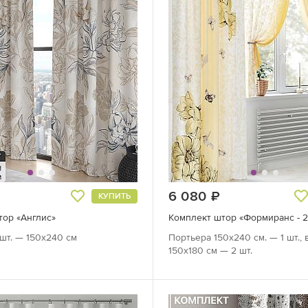
руб.
6 080
руб.
КУПИТЬ
тор «Англис»
Комплект штор «Формиранс - 
шт. — 150х240 см
Портьера 150х240 см. — 1 шт., 
150х180 см — 2 шт.