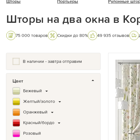
Шторы
Портьеры
Рулонные што
Шторы на два окна в К
75 000 товаров
Скидки до 80%
49 935 отзывов
В наличии - завтра отправим
Цвет
Бежевый
Желтый/золото
Оранжевый
Красный/бордо
Розовый