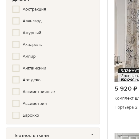
Абстракция
Авангард
Ажурный
Акварель
Ампир
Английский
Арт деко
5 920
Ассиметричные
Комплект ш
Ассиметрия
Портьера 2 
Барокко
Бохо
Плотность ткани
Вензеля