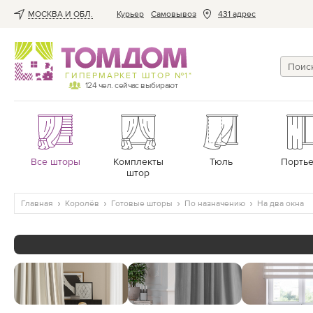
МОСКВА И ОБЛ.
Курьер
Cамовывоз
431 адрес
ГИПЕРМАРКЕТ ШТОР №1*
124
чел. сейчас выбирают
Все шторы
Комплекты
Тюль
Порть
штор
Главная
Королёв
Готовые шторы
По назначению
На два окна