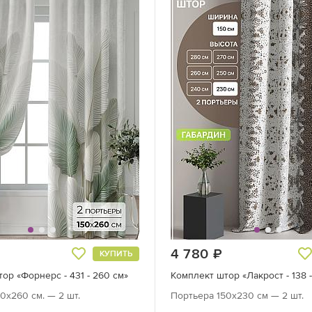
уб.
4 780
руб.
КУПИТЬ
ор «Форнерс - 431 - 260 см»
Комплект штор «Лакрост - 138 
0х260 см. — 2 шт.
Портьера 150х230 см — 2 шт.