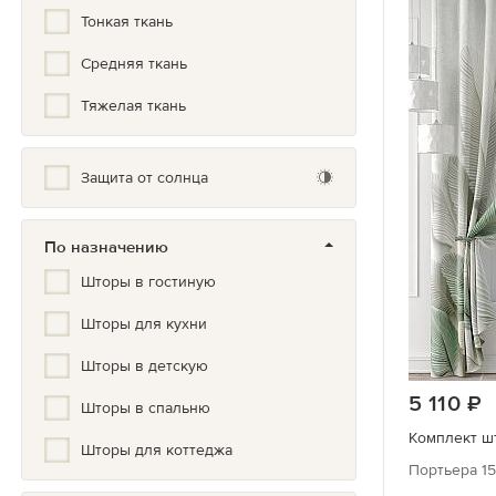
Тонкая ткань
Вертикальная полоска
Средняя ткань
Геометрия
Тяжелая ткань
Город
Горох
Защита от солнца
Градиент
По назначению
Гранж
Шторы в гостиную
Греческий
Шторы для кухни
Дамаск
Шторы в детскую
Дерево
5 110
р
Шторы в спальню
Детский
Комплект шт
Шторы для коттеджа
Жаккард
Портьера 15