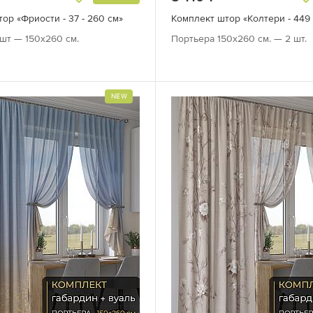
ор «Фриости - 37 - 260 см»
Комплект штор «Колтери - 449 
шт — 150х260 см.
Портьера 150х260 см. — 2 шт.
NEW