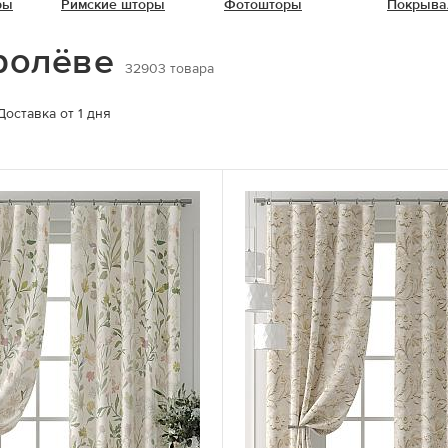
ры
Римские шторы
Фотошторы
Покрыва
оролёве
32903
товара
Доставка от 1 дня