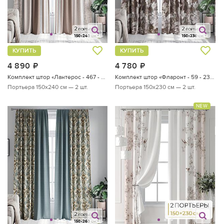
КУПИТЬ
КУПИТЬ
4 890
руб.
4 780
руб.
Комплект штор «Лантерос - 467 - 240 см»
Комплект штор «Фларонт - 59 - 230 см»
Портьера 150х240 см — 2 шт.
Портьера 150х230 см — 2 шт.
NEW