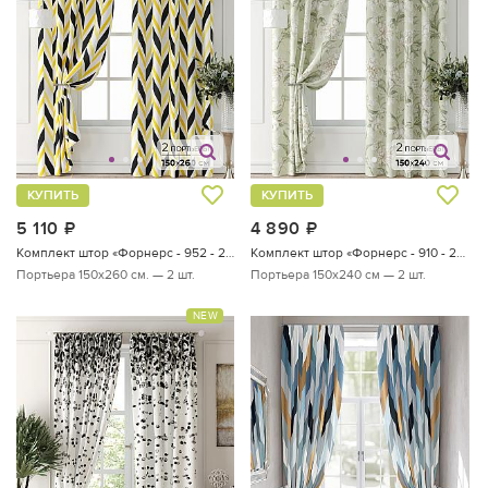
КУПИТЬ
КУПИТЬ
5 110
руб.
4 890
руб.
Комплект штор «Форнерс - 952 - 260 см»
Комплект штор «Форнерс - 910 - 240 см»
Портьера 150х260 см. — 2 шт.
Портьера 150х240 см — 2 шт.
NEW