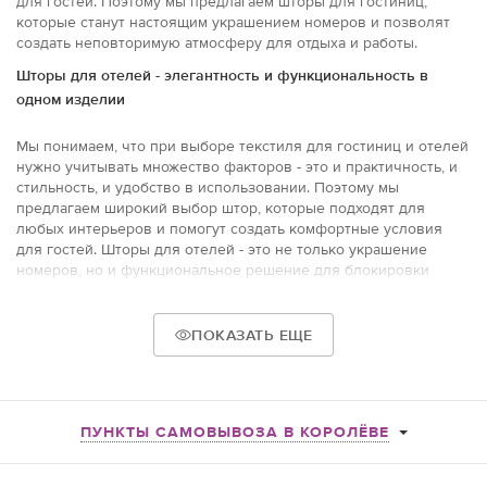
для гостей. Поэтому мы предлагаем шторы для гостиниц,
которые станут настоящим украшением номеров и позволят
создать неповторимую атмосферу для отдыха и работы.
Шторы для отелей - элегантность и функциональность в
одном изделии
Мы понимаем, что при выборе текстиля для гостиниц и отелей
нужно учитывать множество факторов - это и практичность, и
стильность, и удобство в использовании. Поэтому мы
предлагаем широкий выбор штор, которые подходят для
любых интерьеров и помогут создать комфортные условия
для гостей. Шторы для отелей - это не только украшение
номеров, но и функциональное решение для блокировки
солнечных лучей, защиты от шума и сохранения
конфиденциальности гостей. В нашем ассортименте вы
найдете занавески из различных материалов и фактур,
ПОКАЗАТЬ ЕЩЕ
которые подчеркнут индивидуальность каждого номера и
создадут неповторимый образ отеля.
Качество и надежность нашего товара
ПУНКТЫ САМОВЫВОЗА В КОРОЛЁВЕ
Мы работаем только с проверенными поставщиками, которые
предлагают качественные материалы. Вся продукция проходит