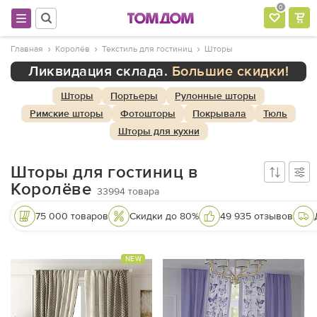
0
Главная
Королёв
Текстиль для гостиниц
Шторы
Ликвидация склада.
Большие скидки!
Шторы
Портьеры
Рулонные шторы
Римские шторы
Фотошторы
Покрывала
Тюль
Шторы для кухни
Шторы для гостиниц в
Королёве
33994
товара
75 000 товаров
Скидки до 80%
49 935 отзывов
NEW