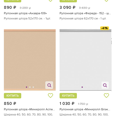
890
руб.
3 090
руб.
3 280
3 430
руб.
руб.
Рулонная штора «Анзара-109»
Рулонная штора «Фиреда - 152 - ширина 62 см»
Рулонная штора 52х170 см. - 1шт.
Рулонная штора 62х170 см - 1 шт.
-41%
КУПИТЬ
КУПИТЬ
850
руб.
1 030
руб.
1 750
руб.
Рулонная штора «Миниролл Аспен (абрикосовый)»
Рулонная штора «Миниролл Блэкаут Штрих (белый) - ширина 70 см.»
Ширина 40, 50, 60, 70, 80, 90, 100,
Ширина 40, 50, 60, 70, 80, 90, 100,