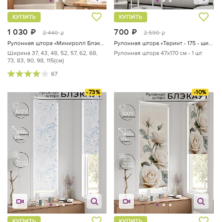
КУПИТЬ
КУПИТЬ
1 030
руб.
700
руб.
2 440
2 590
руб.
руб.
Рулонная штора «Миниролл Блэкаут Ультиса (слоновая кость) - ширина 52 см.»
Рулонная штора «Теринт - 175 - ширина 47 см»
Ширина 37, 43, 48, 52, 57, 62, 68,
Рулонная штора 47х170 см - 1 шт.
73, 83, 90, 98, 115(см)
67
-73%
-10%
КУПИТЬ
КУПИТЬ