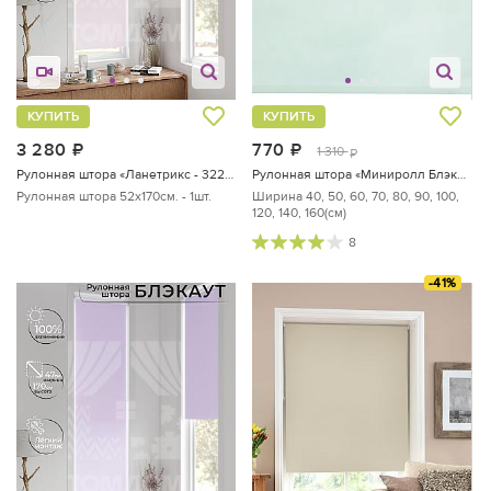
КУПИТЬ
КУПИТЬ
3 280
руб.
770
руб.
1 310
руб.
Рулонная штора «Ланетрикс - 322 - ширина 52 см»
Рулонная штора «Миниролл Блэкаут Свежая мята - ширина 60 см.»
Рулонная штора 52х170см. - 1шт.
Ширина 40, 50, 60, 70, 80, 90, 100,
120, 140, 160(см)
8
-41%