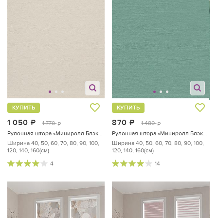
КУПИТЬ
КУПИТЬ
1 050
руб.
870
руб.
1 770
1 480
руб.
руб.
Рулонная штора «Миниролл Блэкаут Натур - ширина 60 см.»
Рулонная штора «Миниролл Блэкаут Сатин (малахитовый) - ширина 50 см.»
Ширина 40, 50, 60, 70, 80, 90, 100,
Ширина 40, 50, 60, 70, 80, 90, 100,
120, 140, 160(см)
120, 140, 160(см)
4
14