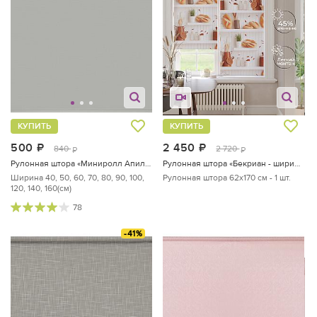
КУПИТЬ
КУПИТЬ
500
руб.
2 450
руб.
840
2 720
руб.
руб.
Рулонная штора «Миниролл Апилера (серое небо)»
Рулонная штора «Бекриан - ширина 62 см»
Ширина 40, 50, 60, 70, 80, 90, 100,
Рулонная штора 62х170 см - 1 шт.
120, 140, 160(см)
78
-41%