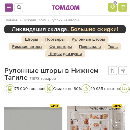
0
Главная
Нижний Тагил
Рулонные шторы
Ликвидация склада.
Большие скидки!
Шторы
Портьеры
Рулонные шторы
Римские шторы
Фотошторы
Покрывала
Тюль
Шторы для кухни
Рулонные шторы в Нижнем
Тагиле
11878
товаров
75 000 товаров
Скидки до 80%
49 935 отзывов
-41%
-10%