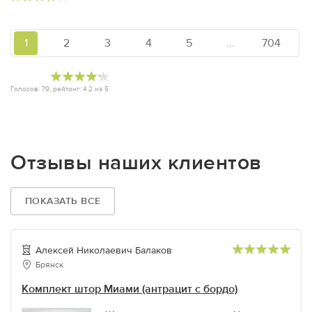
1
2
3
4
5
...
704
Голосов:
79
, рейтинг:
4.2
из
5
Отзывы наших клиентов
ПОКАЗАТЬ ВСЕ
Алексей Николаевич Балаков
Брянск
Комплект штор Миами (антрацит с бордо)