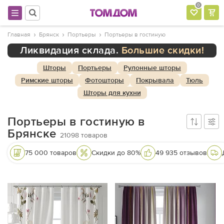
0
Главная
Брянск
Портьеры
Портьеры в гостиную
Ликвидация склада.
Большие скидки!
Шторы
Портьеры
Рулонные шторы
Римские шторы
Фотошторы
Покрывала
Тюль
Шторы для кухни
Портьеры в гостиную в
Брянске
21098
товаров
75 000 товаров
Скидки до 80%
49 935 отзывов