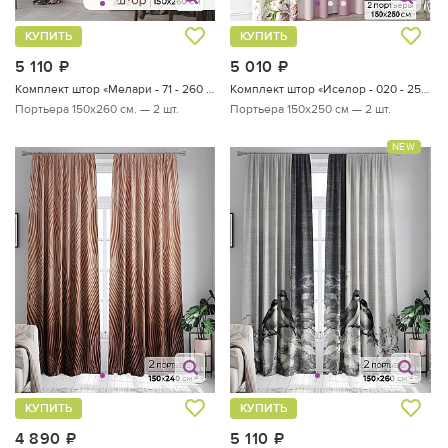
КУПИТЬ
КУПИТЬ
5 110
руб.
5 010
руб.
Комплект штор «Мелари - 71 - 260 см»
Комплект штор «Иселор - 020 - 250 см»
Портьера 150х260 см. — 2 шт.
Портьера 150х250 см — 2 шт.
NEW
КУПИТЬ
КУПИТЬ
4 890
руб.
5 110
руб.