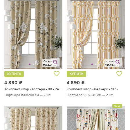
КУПИТЬ
КУПИТЬ
4 890
руб.
4 890
руб.
Комплект штор «Колтери - 80 - 240 см»
Комплект штор «Лейкери - 961»
Портьера 150х240 см — 2 шт.
Портьера 150х240 см — 2 шт.
NEW