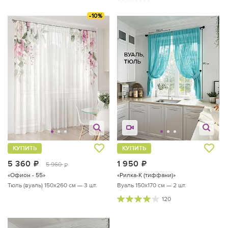
-10%
КУПИТЬ
КУПИТЬ
5 360
руб.
1 950
руб.
5 960
руб.
«Офион - 55»
«Рилка-К (тиффани)»
Тюль (вуаль) 150х260 см — 3 шт.
Вуаль 150х170 см — 2 шт.
120