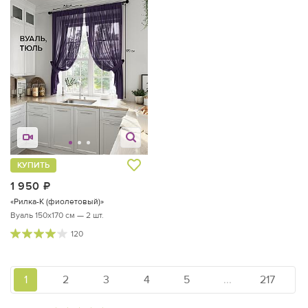
КУПИТЬ
1 950
руб.
«Рилка-К (фиолетовый)»
Вуаль 150х170 см — 2 шт.
120
1
2
3
4
5
...
217