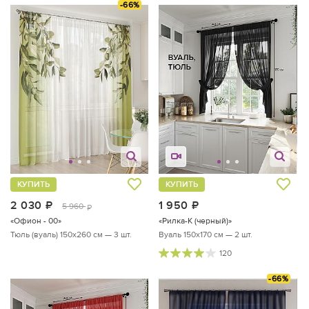
-66%
КУПИТЬ
КУПИТЬ
2 030
руб.
1 950
руб.
5 960
руб.
«Офион - 00»
«Рилка-К (черный)»
Тюль (вуаль) 150х260 см — 3 шт.
Вуаль 150х170 см — 2 шт.
120
-66%