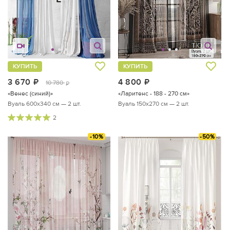
КУПИТЬ
КУПИТЬ
3 670
руб.
4 800
руб.
10 780
руб.
«Венес (синий)»
«Ларитенс - 188 - 270 см»
Вуаль 600х340 см — 2 шт.
Вуаль 150х270 см — 2 шт.
2
-10%
-50%