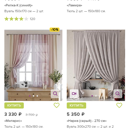
«Рилка-К (синий)»
«Ламира»
Вуаль 150х170 см — 2 шт.
Тюль 2 шт. — 150х180 см.
120
-10%
КУПИТЬ
КУПИТЬ
3 330
руб.
5 350
руб.
3 700
руб.
«Миларис»
«Нариа (серый) - 270 см»
Тюль 2 шт. — 150х180 см.
Вуаль 300х270 см — 2 шт. и 2