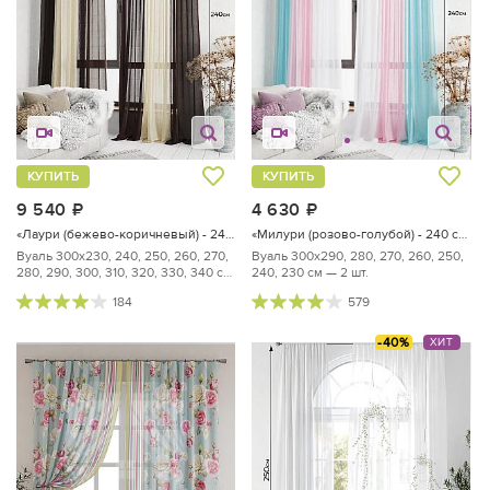
КУПИТЬ
КУПИТЬ
9 540
руб.
4 630
руб.
«Лаури (бежево-коричневый) - 240 см»
«Милури (розово-голубой) - 240 см»
Вуаль 300х230, 240, 250, 260, 270,
Вуаль 300х290, 280, 270, 260, 250,
280, 290, 300, 310, 320, 330, 340 см
240, 230 см — 2 шт.
— 2 шт.
184
579
-40%
ХИТ