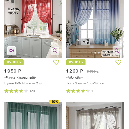
КУПИТЬ
КУПИТЬ
1 950
руб.
1 260
руб.
3 700
руб.
«Рилка-К (красный)»
«Абэгейл»
Вуаль 150х170 см — 2 шт.
Тюль 2 шт. — 150х180 см.
120
1
-10%