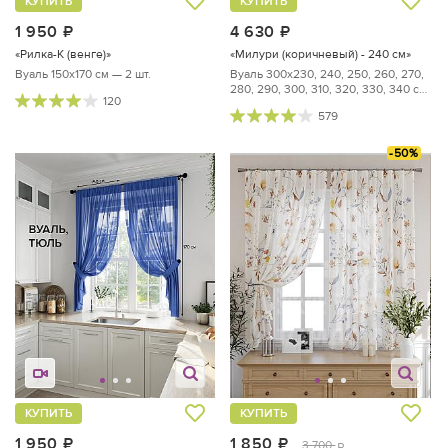
КУПИТЬ
КУПИТЬ
1 950
руб.
4 630
руб.
«Рилка-К (венге)»
«Милури (коричневый) - 240 см»
Вуаль 150х170 см — 2 шт.
Вуаль 300х230, 240, 250, 260, 270,
280, 290, 300, 310, 320, 330, 340 см
120
— 2 шт.
579
-50%
КУПИТЬ
КУПИТЬ
1 950
руб.
1 850
руб.
3 700
руб.