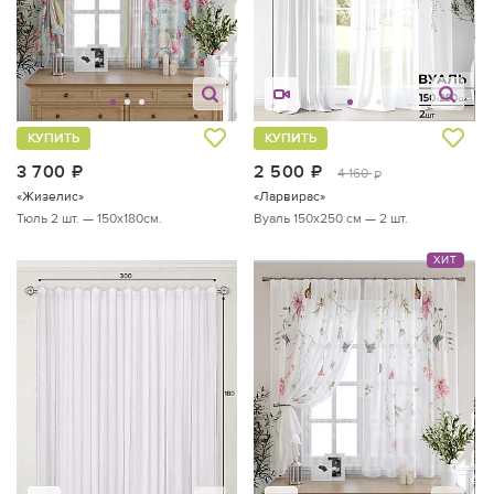
КУПИТЬ
КУПИТЬ
3 700
руб.
2 500
руб.
4 160
руб.
«Жизелис»
«Ларвирас»
Тюль 2 шт. — 150х180см.
Вуаль 150х250 см — 2 шт.
ХИТ