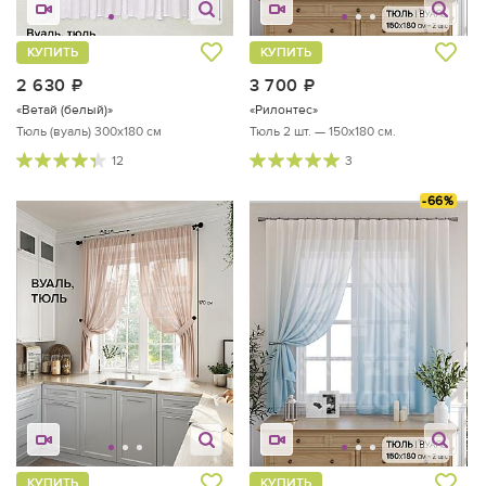
КУПИТЬ
КУПИТЬ
2 630
руб.
3 700
руб.
«Ветай (белый)»
«Рилонтес»
Тюль (вуаль) 300х180 см
Тюль 2 шт. — 150х180 см.
12
3
-66%
КУПИТЬ
КУПИТЬ