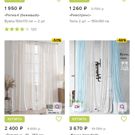
1 950
руб.
1 260
руб.
3 700
руб.
«Рилка-К (бежевый)»
«Римотринс»
Вуаль 150х170 см — 2 шт.
Тюль 2 шт. — 150х180 см.
120
-50%
-66%
КУПИТЬ
КУПИТЬ
2 400
руб.
3 670
руб.
4 800
10 780
руб.
руб.
«Ларитенс - 19 - 250 см»
«Венес (голубой)»