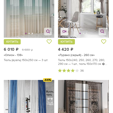
КУПИТЬ
КУПИТЬ
6 010
руб.
4 420
руб.
6 680
руб.
«Олион - 138»
«Лурано (серый) - 260 см»
Тюль (вуаль) 150х250 см — 3 шт.
Тюль 150х240, 250, 260, 270, 280,
290 см — 1 шт., тюль 150х170 см �...
36
-66%