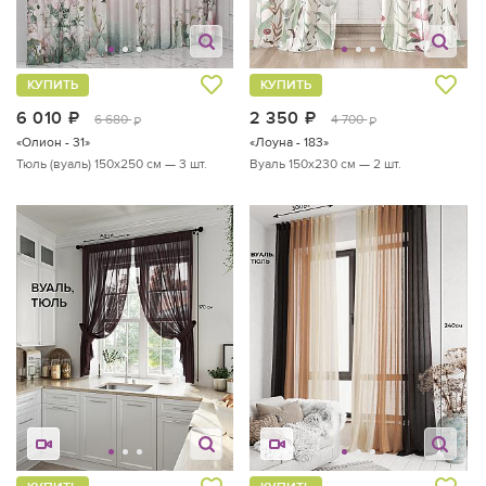
КУПИТЬ
КУПИТЬ
6 010
руб.
2 350
руб.
6 680
4 700
руб.
руб.
«Олион - 31»
«Лоуна - 183»
Тюль (вуаль) 150х250 см — 3 шт.
Вуаль 150х230 см — 2 шт.