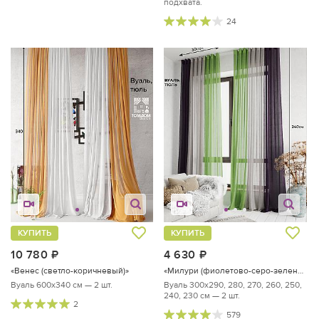
подхвата.
24
КУПИТЬ
КУПИТЬ
10 780
руб.
4 630
руб.
«Венес (светло-коричневый)»
«Милури (фиолетово-серо-зеленый) - 240 см»
Вуаль 600х340 см — 2 шт.
Вуаль 300х290, 280, 270, 260, 250,
240, 230 см — 2 шт.
2
579