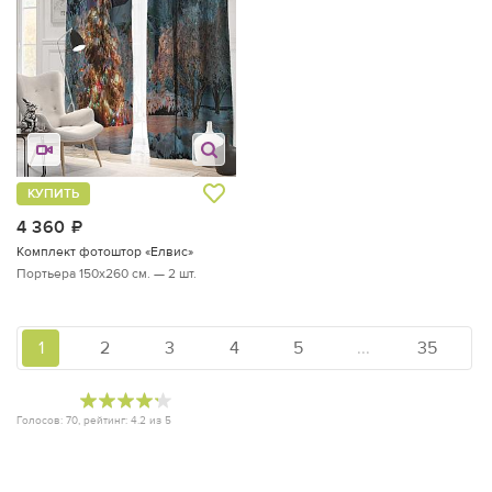
КУПИТЬ
4 360
руб.
Комплект фотоштор «Елвис»
Портьера 150х260 см. — 2 шт.
1
2
3
4
5
...
35
Голосов:
70
, рейтинг:
4.2
из
5