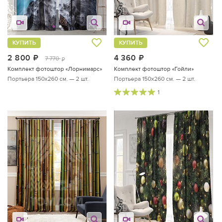
КУПИТЬ
КУПИТЬ
2 800
руб.
4 360
руб.
7 770
руб.
Комплект фотоштор «Лорнимарс»
Комплект фотоштор «Гойли»
Портьера 150х260 см. — 2 шт.
Портьера 150х260 см. — 2 шт.
1