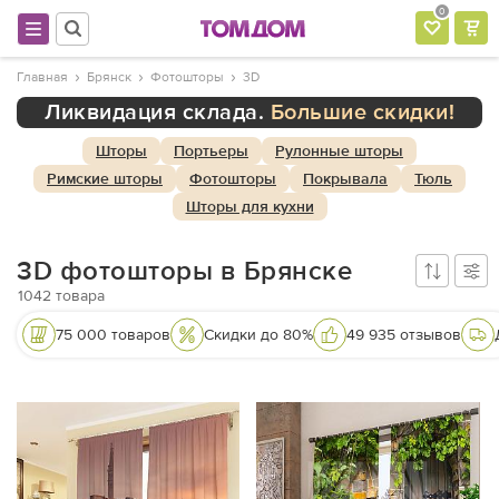
0
Главная
Брянск
Фотошторы
3D
Ликвидация склада.
Большие скидки!
Шторы
Портьеры
Рулонные шторы
Римские шторы
Фотошторы
Покрывала
Тюль
Шторы для кухни
3D фотошторы в Брянске
1042
товара
75 000 товаров
Скидки до 80%
49 935 отзывов