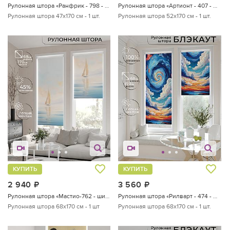
Рулонная штора «Ранфрик - 798 - ширина 47 см»
Рулонная штора «Артионт - 407 - ширина 52 см»
Рулонная штора 47х170 см - 1 шт.
Рулонная штора 52х170 см - 1 шт.
КУПИТЬ
КУПИТЬ
2 940
руб.
3 560
руб.
Рулонная штора «Мастио-762 - ширина 68 см, длина 170 см.»
Рулонная штора «Рилварт - 474 - ширина 68 см»
Рулонная штора 68х170 см - 1 шт
Рулонная штора 68х170 см - 1 шт.