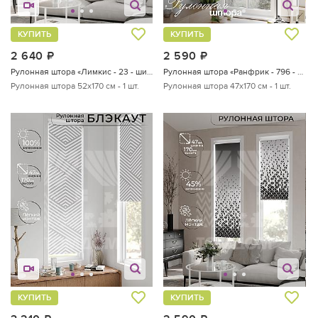
КУПИТЬ
КУПИТЬ
2 640
руб.
2 590
руб.
Рулонная штора «Лимкис - 23 - ширина 52 см»
Рулонная штора «Ранфрик - 796 - ширина 47 см»
Рулонная штора 52х170 см - 1 шт.
Рулонная штора 47х170 см - 1 шт.
КУПИТЬ
КУПИТЬ