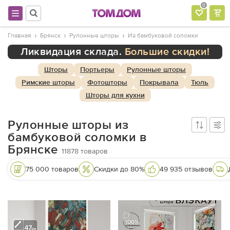
0
Главная
Брянск
Рулонные шторы
Из бамбуковой соломки
Ликвидация склада.
Большие скидки!
Шторы
Портьеры
Рулонные шторы
Римские шторы
Фотошторы
Покрывала
Тюль
Шторы для кухни
Рулонные шторы из
бамбуковой соломки в
Брянске
11878
товаров
75 000 товаров
Скидки до 80%
49 935 отзывов