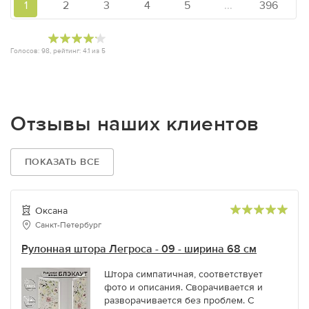
1
2
3
4
5
...
396
Голосов:
98
, рейтинг:
4.1
из
5
Отзывы наших клиентов
ПОКАЗАТЬ ВСЕ
Оксана
Санкт-Петербург
Рулонная штора Легроса - 09 - ширина 68 см
Штора симпатичная, соответствует
фото и описания. Сворачивается и
разворачивается без проблем. С