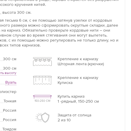
сокого кручения нитей.
 высота 300 см.
Увеличить
я тесьма 6 см, с ее помощью затянув узелки от кордовых
ужного размера можно сформировать округлые складки, далее
 на карниз. Обязательно проверьте кордовые нити – они
ивном случае во время стягивания они могут вылететь.
ов, с их помощью можно регулировать не только длину, но и
всех типов карнизов.
300 см
Крепление к карнизу
Шторная лента (крючки)
300 см
ть высоту
Крепление к карнизу
Вуаль
Кулиска
олиэстер
Купить карниз
Тонкая
1 -рядный, 150-250 см
150-250 СМ
Россия
Защита от солнца
Россия
2 из 10
Томдом