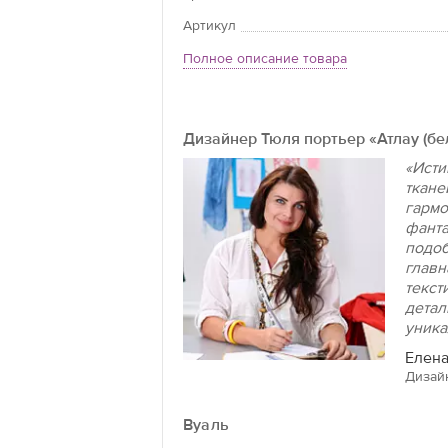
Артикул
Полное описание товара
Дизайнер Тюля портьер «Атлау (бе
«Исти
ткане
гармо
фанта
подоб
главн
текст
детал
уника
Елена
Дизай
Вуаль