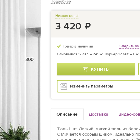
Подробнее
Низкая цена!
3 420
₽
Следить за
Товар в наличии
Самовывоз 12 авг. –
249 ₽
Курьер 12 авг. –
0 ₽
КУПИТЬ
Изменить параметры
Описание
Доставка
Видео-со
Тюль
1 шт. Легкий, мягкий тюль из бело
Отличается особым шиком, идеально п
свежести, хорошо пропускает воздух. Т