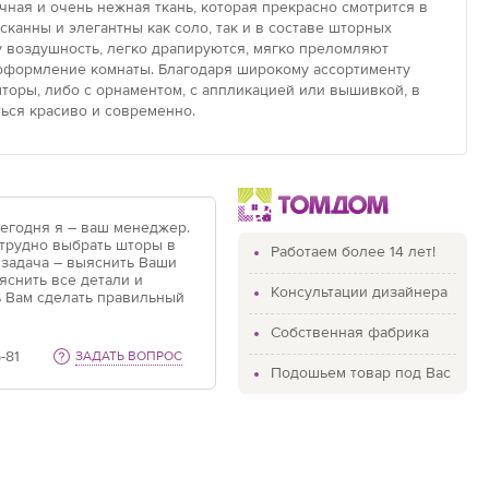
чная и очень нежная ткань, которая прекрасно смотрится в
канны и элегантны как соло, так и в составе шторных
у воздушность, легко драпируются, мягко преломляют
 оформление комнаты. Благодаря широкому ассортименту
оры, либо с орнаментом, с аппликацией или вышивкой, в
ься красиво и современно.
Сегодня я – ваш менеджер.
 трудно выбрать шторы в
Работаем более 14 лет!
 задача – выяснить Ваши
яснить все детали и
Консультации дизайнера
 Вам сделать правильный
Собственная фабрика
-81
ЗАДАТЬ ВОПРОС
Подошьем товар под Вас