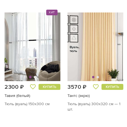
ХИТ
2300 ₽
3570 ₽
КУПИТЬ
КУПИТЬ
Тавия (белый)
Тантс (экрю)
Тюль (вуаль) 150х300 см
Тюль (вуаль) 300х320 см — 1
шт.