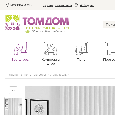
МОСКВА И ОБЛ.
Курьер
Cамовывоз
431 адрес
ГИПЕРМАРКЕТ ШТОР №1*
133
чел. сейчас выбирают
Все шторы
Комплекты
Тюль
Порть
штор
Главная
Тюль портьеры
Атлау (белый)