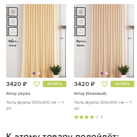
3420 ₽
3420 ₽
КУПИТЬ
КУПИТЬ
Атлау (экрю)
Атлау (бежевый)
Тюль (вуаль) 300х300 см — 1
Тюль (вуаль) 300х300 см — 1
шт.
шт.
1
К этому товару подойдёт: