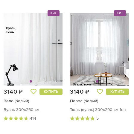
ХИТ
ХИТ
3140 ₽
3140 ₽
КУПИТЬ
КУПИТЬ
Вело (белый)
Перол (белый)
Вуаль 300х260 см
Тюль (вуаль) 300х290 см-1шт
414
5