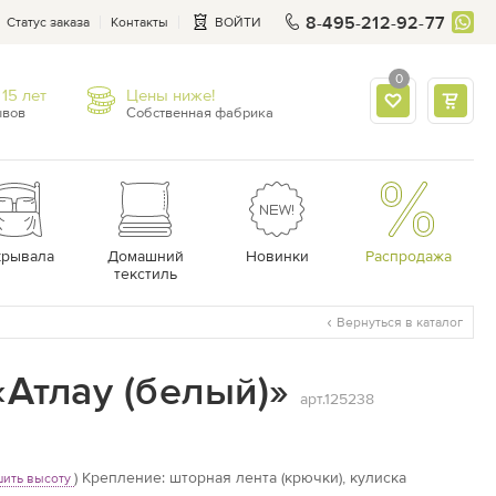
8-495-212-92-77
Статус заказа
Контакты
ВОЙТИ
0
15 лет
Цены ниже!
ывов
Собственная фабрика
крывала
Домашний
Новинки
Распродажа
текстиль
Вернуться в каталог
Атлау (белый)»
арт.125238
)
Крепление: шторная лента (крючки), кулиска
ить высоту