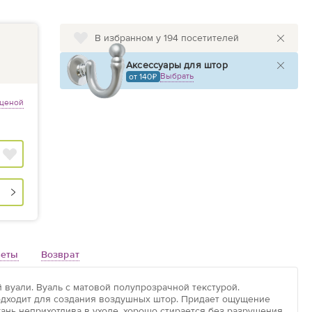
В избранном у 194 посетителей
Аксессуары для штор
Выбрать
от 140
 ценой
веты
Возврат
й вуали. Вуаль с матовой полупрозрачной текстурой.
одходит для создания воздушных штор. Придает ощущение
кань неприхотлива в уходе, хорошо стирается без разрушения