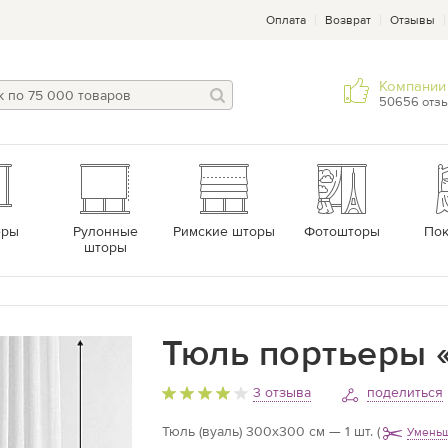
Оплата
Возврат
Отзывы
Компании 
50656 отз
еры
Рулонные
Римские шторы
Фотошторы
По
шторы
Тюль портьеры «
3 отзыва
поделиться
Тюль (вуаль) 300х300 см — 1 шт.
(
Уменьш