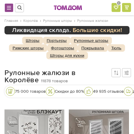
0
Главная
Королёв
Рулонные шторы
Рулонные жалюзи
Ликвидация склада.
Большие скидки!
Шторы
Портьеры
Рулонные шторы
Римские шторы
Фотошторы
Покрывала
Тюль
Шторы для кухни
Рулонные жалюзи в
Королёве
11878
товаров
75 000 товаров
Скидки до 80%
49 935 отзывов